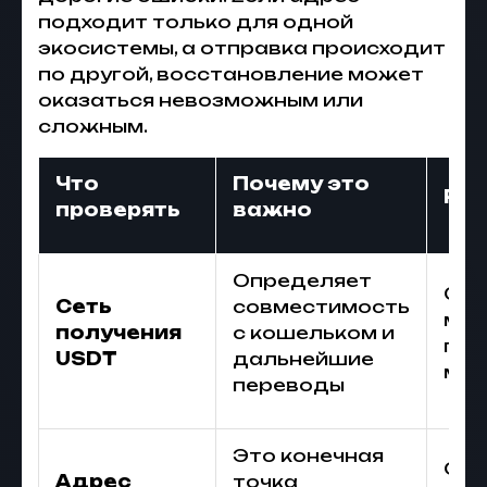
подходит только для одной
экосистемы, а отправка происходит
по другой, восстановление может
оказаться невозможным или
сложным.
Что
Почему это
Рис
проверять
важно
Определяет
Сре
Сеть
совместимость
мог
получения
с кошельком и
по 
USDT
дальнейшие
мар
переводы
Это конечная
Оши
Адрес
точка