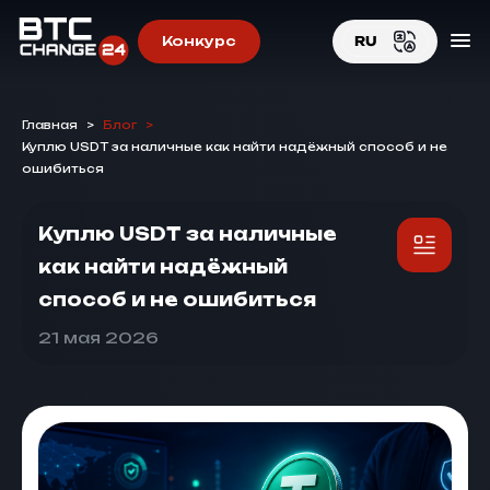
Конкурс
RU
EN
Главная
>
Блог
>
RU
Куплю USDT за наличные как найти надёжный способ и не
ошибиться
Куплю USDT за наличные
как найти надёжный
способ и не ошибиться
21 мая 2026