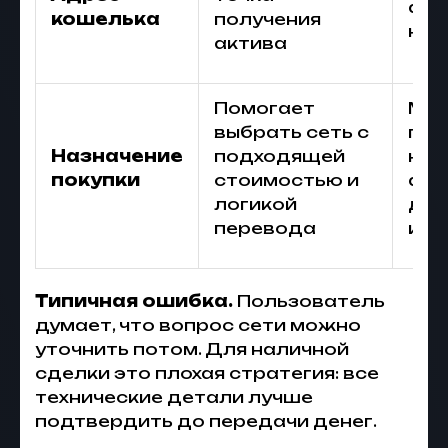
адр
кошелька
получения
нео
актива
Помогает
Мо
выбрать сеть с
пол
Назначение
подходящей
неу
покупки
стоимостью и
акт
логикой
дал
перевода
исп
Типичная ошибка.
Пользователь
думает, что вопрос сети можно
уточнить потом. Для наличной
сделки это плохая стратегия: все
технические детали лучше
подтвердить до передачи денег.