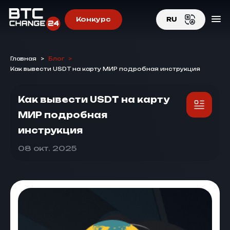
Конкурс
RU
EN
Главная
>
Блог
>
RU
Как вывести USDT на карту МИР подробная инструкция
Как вывести USDT на карту
МИР подробная
инструкция
08 окт. 2025