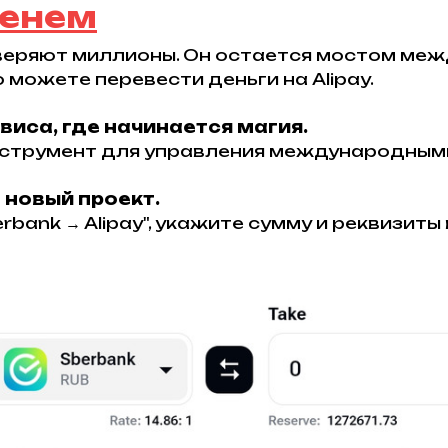
менем
оверяют миллионы. Он остается мостом ме
 можете перевести деньги на Alipay.
виса, где начинается магия.
нструмент для управления международным
 новый проект.
bank → Alipay", укажите сумму и реквизиты