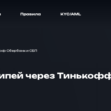
я
Правила
KYC/AML
офф Сбербанк и СБП
липей через Тинькоф