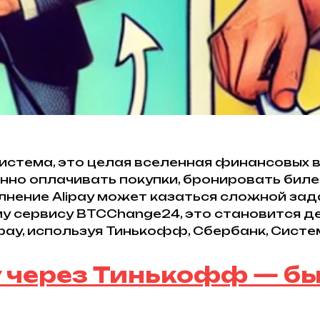
 система, это целая вселенная финансовых
нно оплачивать покупки, бронировать биле
лнение Alipay может казаться сложной за
 сервису BTCChange24, это становится де
ipay, используя Тинькофф, Сбербанк, Сист
 через Тинькофф — бы