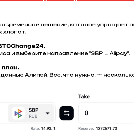
современное решение, которое упрощает п
х хлопот.
 BTCChange24.
са и выберите направление "SBP → Alipay".
 план.
данные Алипэй. Все, что нужно, — нескольк