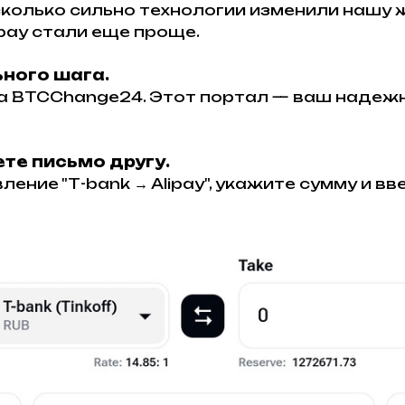
сколько сильно технологии изменили нашу 
ipay стали еще проще.
ьного шага.
са BTCChange24. Этот портал — ваш надеж
ете письмо другу.
ние "Т-bank → Alipay", укажите сумму и вв