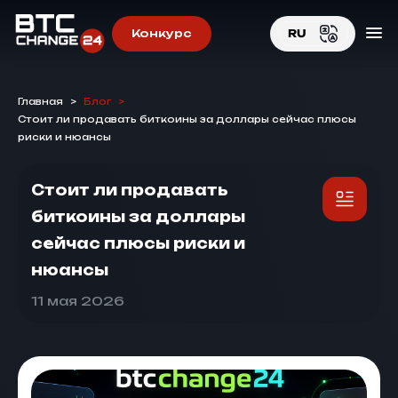
Конкурс
RU
EN
Главная
>
Блог
>
RU
Стоит ли продавать биткоины за доллары сейчас плюсы
риски и нюансы
Стоит ли продавать
биткоины за доллары
сейчас плюсы риски и
нюансы
11 мая 2026