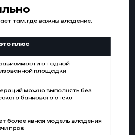
ильно
ает там, где важны владение,
это плюс
зависимости от одной
изованной площадки
пераций можно выполнять без
еского банкового стека
ет более явная модель владения
ачи прав