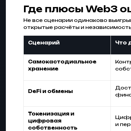
Где плюсы Web3 о
Не все сценарии одинаково выигры
открытые расчёты и независимость
Сценарий
Что 
Самокастодиальное
Конт
хранение
собс
Дост
DeFi и обмены
фина
Токенизация и
Цифр
цифровая
и пе
собственность