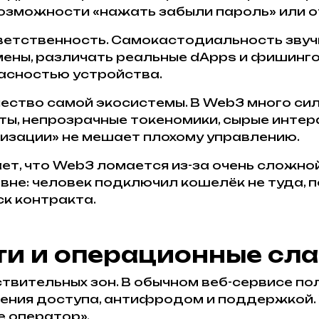
возможности «нажать забыли пароль» или о
ветственность. Самокастодиальность звучи
мены, различать реальные dApps и фишинго
пасностью устройства.
ество самой экосистемы. В Web3 много сил
ты, непрозрачные токеномики, сырые интер
изации» не мешает плохому управлению.
ет, что Web3 ломается из-за очень сложной
вне: человек подключил кошелёк не туда, 
ск контракта.
ти и операционные сл
ствительных зон. В обычном веб-сервисе 
ения доступа, антифродом и поддержкой. 
е оператор».