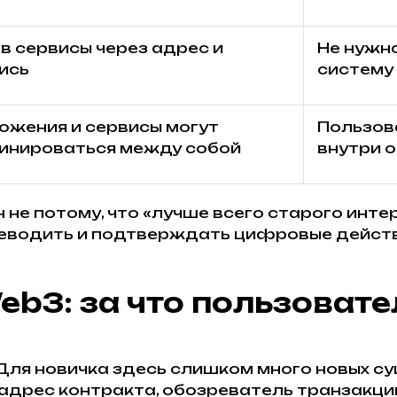
 в сервисы через адрес и
Не нужн
ись
систему
ожения и сервисы могут
Пользов
инироваться между собой
внутри 
не потому, что «лучше всего старого интер
ереводить и подтверждать цифровые дейст
b3: за что пользовате
ля новичка здесь слишком много новых сущ
 адрес контракта, обозреватель транзакци