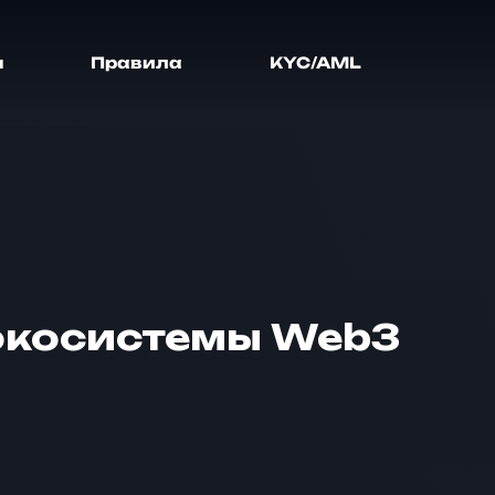
я
Правила
KYC/AML
экосистемы Web3