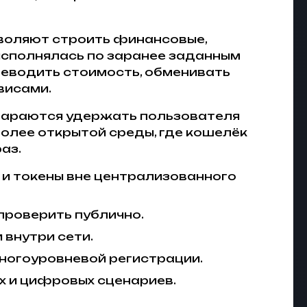
воляют строить финансовые,
 исполнялась по заранее заданным
реводить стоимость, обменивать
висами.
стараются удержать пользователя
более открытой среды, где кошелёк
аз.
и токены вне централизованного
проверить публично.
внутри сети.
ногоуровневой регистрации.
х и цифровых сценариев.