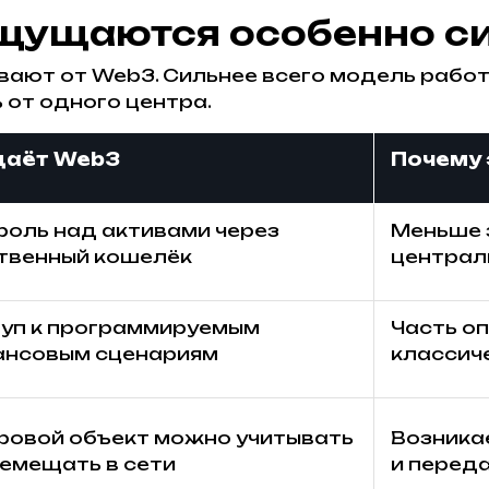
щущаются особенно с
вают от Web3. Сильнее всего модель работ
 от одного центра.
даёт Web3
Почему 
роль над активами через
Меньше 
твенный кошелёк
централ
уп к программируемым
Часть о
нсовым сценариям
классич
овой объект можно учитывать
Возника
ремещать в сети
и перед