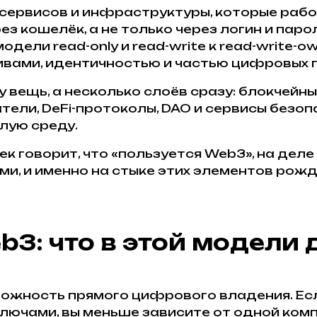
сервисов и инфраструктуры, которые рабо
 кошелёк, а не только через логин и парол
одели read-only и read-write к read-write-o
тивами, идентичностью и частью цифровых 
вещь, а несколько слоёв сразу: блокчейны
ватели, DeFi-протоколы, DAO и сервисы без
елую среду.
к говорит, что «пользуется Web3», на деле
и, и именно на стыке этих элементов рожд
3: что в этой модели
ожность прямого цифрового владения. Есл
лючами, вы меньше зависите от одной ком