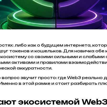
остях: либо как о будущем интернета, кото
руг токенов и кошельков. Для новичка обе
экосистему со своими сильными и слабыми
ыми активами и правилами взаимодействия
ческой аккуратности.
о вопрос звучит просто: где Web3 реально
Именно в этой рамке и стоит разбирать пл
ают экосистемой Web