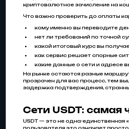
криптовалютное зачисление на кош
Что важно проверить до оплаты ка
кому именно вы переводите ден
нет ли требований по точной с
какой итоговый курс вы получа
как сервис решает спорные сит
какие данные о сети и адресе в
На рынке остаются разные маршрут
прозрачен для вас процесс, тем вы
задержка подтверждения, странны
Сети USDT: самая 
USDT — это не одна-единственная «м
пользователя это означает просто