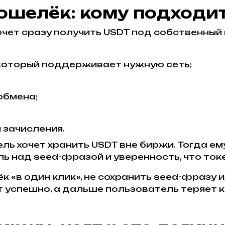
ошелёк: кому подходит
очет сразу получить USDT под собственный
 который поддерживает нужную сеть;
обмена;
 зачисления.
ль хочет хранить USDT вне биржи. Тогда е
оль над seed-фразой и уверенность, что ток
 «в один клик», не сохранить seed-фразу ил
 успешно, а дальше пользователь теряет к