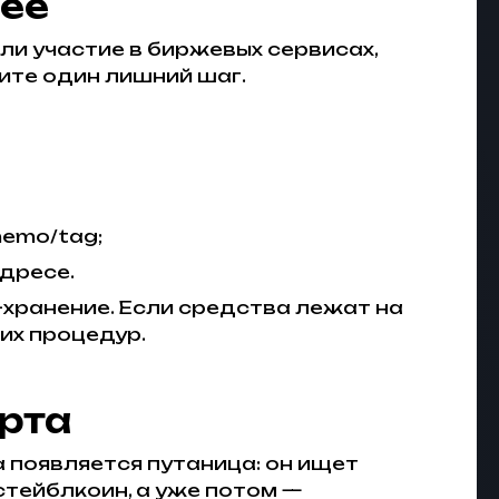
нее
ли участие в биржевых сервисах,
ите один лишний шаг.
memo/tag;
дресе.
y-хранение. Если средства лежат на
них процедур.
арта
а появляется путаница: он ищет
стейблкоин, а уже потом —