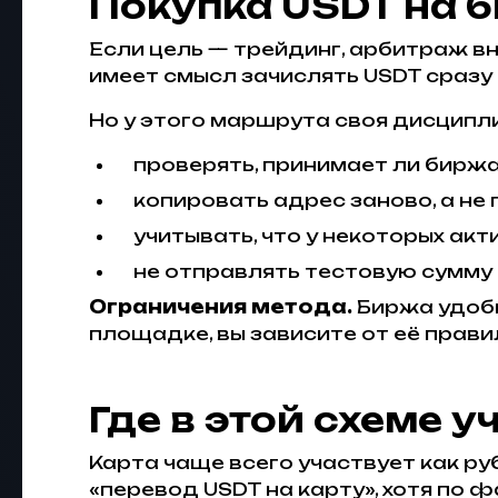
Покупка USDT на б
Если цель — трейдинг, арбитраж вн
имеет смысл зачислять USDT сразу 
Но у этого маршрута своя дисципл
проверять, принимает ли биржа
копировать адрес заново, а не 
учитывать, что у некоторых ак
не отправлять тестовую сумму 
Ограничения метода.
Биржа удобн
площадке, вы зависите от её прави
Где в этой схеме 
Карта чаще всего участвует как ру
«перевод USDT на карту», хотя по 