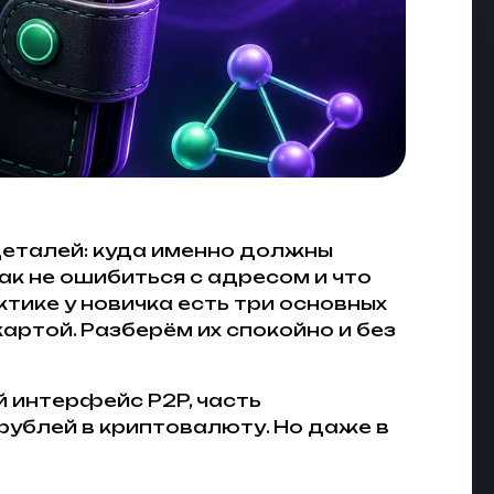
 деталей: куда именно должны
ак не ошибиться с адресом и что
тике у новичка есть три основных
артой. Разберём их спокойно и без
 интерфейс P2P, часть
рублей в криптовалюту. Но даже в