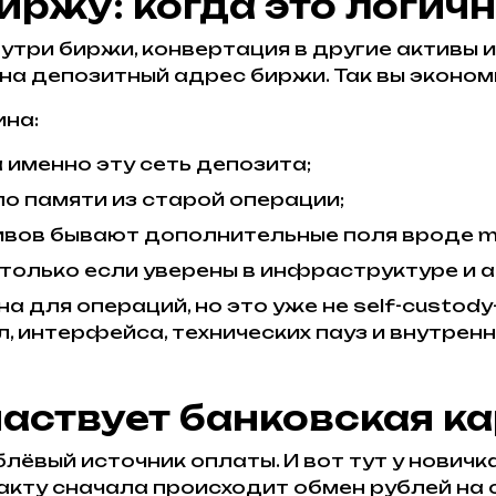
иржу: когда это логич
утри биржи, конвертация в другие активы и
на депозитный адрес биржи. Так вы эконом
ина:
 именно эту сеть депозита;
по памяти из старой операции;
тивов бывают дополнительные поля вроде 
только если уверены в инфраструктуре и а
а для операций, но это уже не self-custod
л, интерфейса, технических пауз и внутрен
участвует банковская к
блёвый источник оплаты. И вот тут у новичк
факту сначала происходит обмен рублей на 