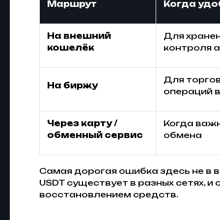
Маршрут
Когда удо
На внешний
Для хране
кошелёк
контроля 
Для торгов
На биржу
операций 
Через карту /
Когда важн
обменный сервис
обмена
Самая дорогая ошибка здесь не в в
USDT существует в разных сетях, 
восстановлением средств.