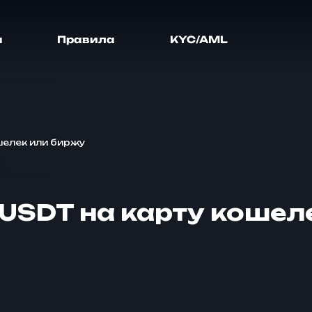
я
Правила
KYC/AML
шелек или биржу
 USDT на карту кошел