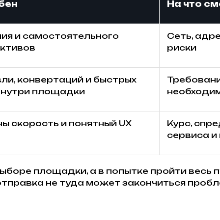
бен
На что с
ния и самостоятельного
Сеть, адре
активов
риски
ли, конвертаций и быстрых
Требовани
внутри площадки
необходим
ы скорость и понятный UX
Курс, спр
сервиса и
ыборе площадки, а в попытке пройти весь п
и отправка не туда может закончиться про