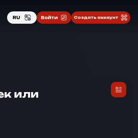
RU
Войти
Создать аккаунт
EN
RU
ек или