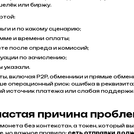
елёк или биржу.
ртой:
ьги и по какому сценарию;
умме и времени оплаты;
ете после спреда и комиссий;
уации по зачислению;
ы указали.
ы, включая P2P, обменники и прямые обменн
ше операционный риск: ошибка в реквизита
й источник платежа или слабая поддержк
частая причина пробл
онета без контекста», а токен, который вы
е, но важное правило:
сеть отправки долж