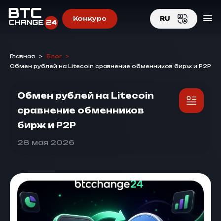
Конкурс
RU
EN
Главная
>
Блог
>
RU
Обмен рублей на Litecoin сравнение обменников бирж и P2P
Обмен рублей на Litecoin
сравнение обменников
бирж и P2P
28 мая 2026