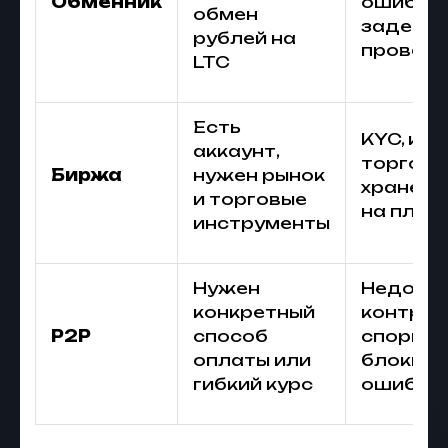
Обменник
ошибка 
обмен
задерж
рублей на
проверк
LTC
Есть
KYC, ко
аккаунт,
торговл
Биржа
нужен рынок
хранени
и торговые
на пло
инструменты
Нужен
Недобр
конкретный
контраг
P2P
способ
спорный
оплаты или
блокиро
гибкий курс
ошибки 