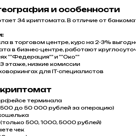
география и особенности
тает 34 криптомата. В отличие от банкомат
и:
ла в торговом центре, курс на 2-3% выгод
ата в бизнес-центре, работают круглосуто
х ""Федерация"" и ""Око""
 3 этаже, низкие комиссии
 коворкингах для IT-специалистов
 криптомат
нтерфейсе терминала
 500 до 50 000 рублей за операцию)
-кошелька
только 500, 1000, 5000 рублей)
ете чек