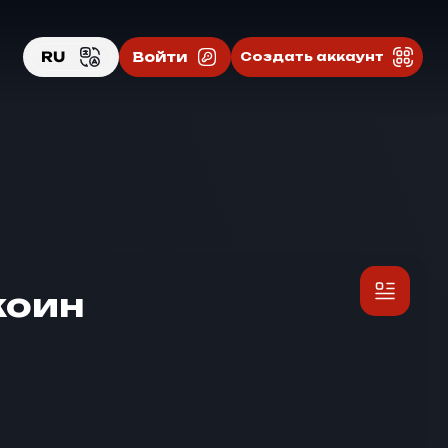
RU
Войти
Создать аккаунт
EN
RU
коин