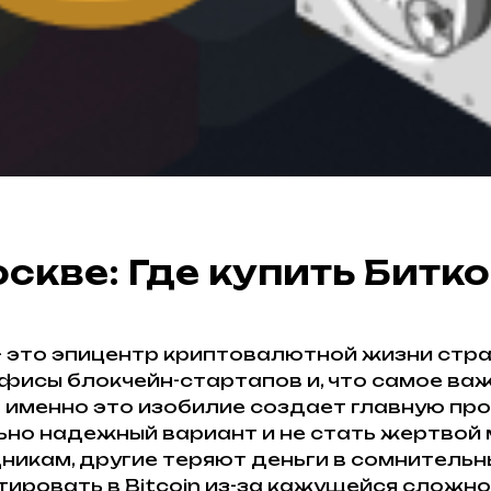
Москве: Где купить Бит
– это эпицентр криптовалютной жизни стр
исы блокчейн-стартапов и, что самое важ
Но именно это изобилие создает главную п
но надежный вариант и не стать жертвой
икам, другие теряют деньги в сомнительных
ировать в Bitcoin из-за кажущейся сложно