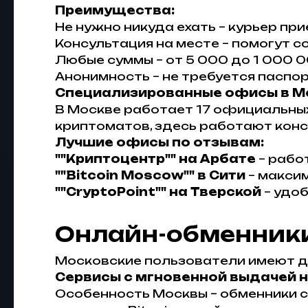
Преимущества:
Не нужно никуда ехать – курьер пр
Консультация на месте – помогут 
Любые суммы – от 5 000 до 1 000 
Анонимность – не требуется паспо
Специализированные офисы в М
В Москве работает 17 официальных 
криптоматов, здесь работают конс
Лучшие офисы по отзывам:
""Криптоцентр"" на Арбате
– рабо
""Bitcoin Moscow"" в Сити
– максим
""CryptoPoint"" на Тверской
– удоб
Онлайн-обменники
Московские пользователи имеют до
Сервисы с мгновенной выдачей 
Особенность Москвы – обменники с с