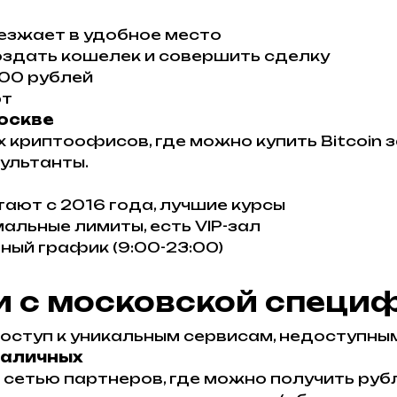
иезжает в удобное место
создать кошелек и совершить сделку
000 рублей
рт
оскве
криптоофисов, где можно купить Bitcoin за
ультанты.
тают с 2016 года, лучшие курсы
альные лимиты, есть VIP-зал
ный график (9:00-23:00)
 с московской специ
ступ к уникальным сервисам, недоступным 
наличных
етью партнеров, где можно получить рубли 