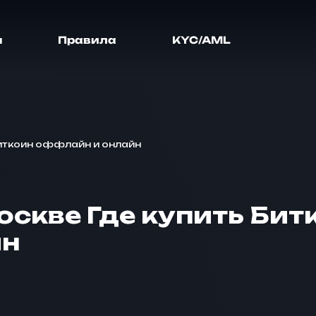
я
Правила
KYC/AML
 Биткоин оффлайн и онлайн
Москве Где купить Бит
йн