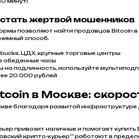
40 минут)
е стать жертвой мошенников
ормы позволяют найти продавцов Bitcoin в
онимный способ.
rbucks, ЦДХ, крупные торговые центры
ше обеденные часы
ы на подлинность, используйте мультиподп
лее 20 000 рублей
tcoin в Москве: скорос
кве благодаря развитой инфраструктуре 
рьер привозит наличные и помогает купить 
овский крипто-курьер"" работают в предел