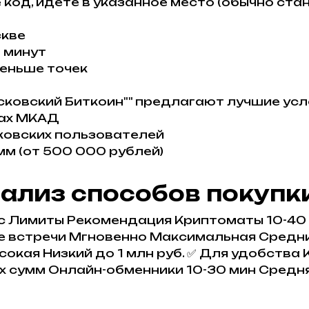
 код, идете в указанное место (обычно ста
скве
0 минут
меньше точек
ковский Биткоин"" предлагают лучшие усл
лах МКАД
ковских пользователей
мм (от 500 000 рублей)
ализ способов покупк
с Лимиты Рекомендация Криптоматы 10-40
е встречи Мгновенно Максимальная Средни
окая Низкий до 1 млн руб. ✅ Для удобства
х сумм Онлайн-обменники 10-30 мин Средня