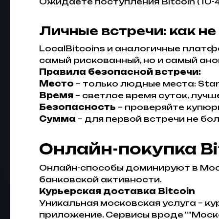
Ожидаете поступления Bitcoin (10-
Личные встречи: как н
LocalBitcoins и аналогичные платф
самый рискованный, но и самый ан
Правила безопасной встречи:
Место
– только людные места: Sta
Время
– светлое время суток, луч
Безопасность
– проверяйте купюр
Сумма
– для первой встречи не бо
Онлайн-покупка Bi
Онлайн-способы доминируют в Мос
банковской активности.
Курьерская доставка Bitcoin
Уникальная московская услуга – ку
приложение. Сервисы вроде ""Моск