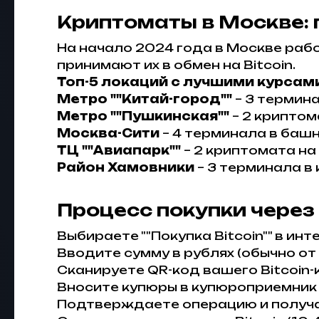
Криптоматы в Москве: 
На начало 2024 года в Москве рабо
принимают их в обмен на Bitcoin.
Топ-5 локаций с лучшими курсам
Метро ""Китай-город""
– 3 термина
Метро ""Пушкинская""
– 2 криптом
Москва-Сити
– 4 терминала в башня
ТЦ ""Авиапарк""
– 2 криптомата на
Район Хамовники
– 3 терминала в
Процесс покупки через
Выбираете ""Покупка Bitcoin"" в и
Вводите сумму в рублях (обычно от
Сканируете QR-код вашего Bitcoin
Вносите купюры в купюроприемник (
Подтверждаете операцию и получа