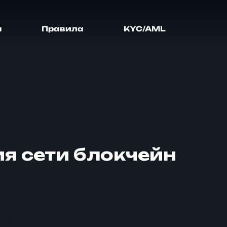
я
Правила
KYC/AML
ия сети блокчейн