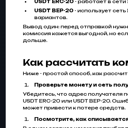
USDT ERC-20
- работает в сети
USDT BEP-20
- использует сеть
вариантов.
Вывод один: перед отправкой нужн
комиссия кажется выгодной, но ес
дольше.
Как рассчитать к
Ниже - простой способ, как рассчи
Проверьте монету и сеть пол
Убедитесь, что адрес получателя п
USDT ERC-20 или USDT BEP-20. Ошибк
может привести к потере средств.
Посмотрите, как списываетс