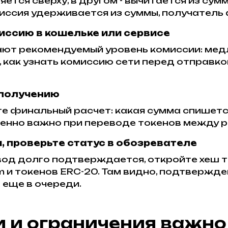
тся сверху, в другом - вычитается из сумм
омиссия удерживается из суммы, получатель
ссию в кошельке или сервисе
ют рекомендуемый уровень комиссии: медле
, как узнать комиссию сети перед отправко
 получению
финальный расчет: какая сумма спишется, 
бенно важно при переводе токенов между
 проверьте статус в обозревателе
вод долго подтверждается, откройте хеш т
um и токенов ERC-20. Там видно, подтвержде
 еще в очереди.
и и ограничения важно