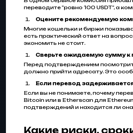
В одном сервисе комиссия прибавляе
переводите "ровно 100 USDT", а к
Оцените рекомендуемую коми
Многие кошельки и биржи показыва
есть практический ответ на вопрос
экономить не стоит.
Сверьте ожидаемую сумму к
Перед подтверждением посмотрите 
должно прийти адресату. Это осо
Если перевод задерживается,
Если вы не понимаете, почему пере
Bitcoin или в Etherscan для Ethere
подтверждений и находится ли она
Какие риски, срок