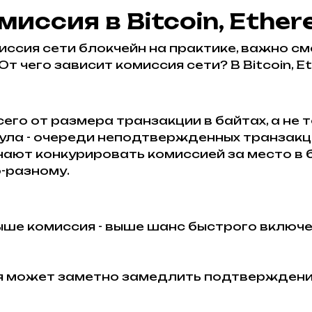
миссия в Bitcoin, Ethe
миссия сети блокчейн на практике, важно см
От чего зависит комиссия сети? В Bitcoin, E
сего от размера транзакции в байтах, а не
пула - очереди неподтвержденных транзак
нают конкурировать комиссией за место в
-разному.
ыше комиссия - выше шанс быстрого включен
ия может заметно замедлить подтверждени