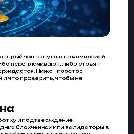
который часто путают с комиссией
ибо переплачивают, либо ставят
ерждается. Ниже - простое
 и что проверить, чтобы не
жна
аботку и подтверждение
 одних блокчейнах или валидаторы в