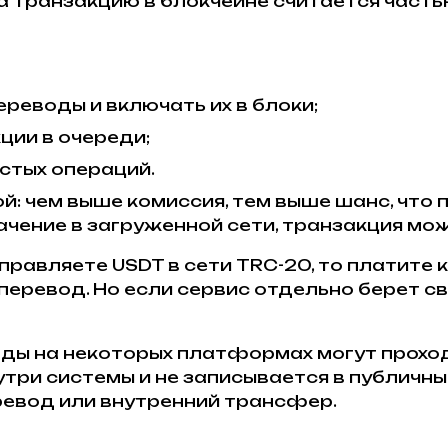
а транзакцию в блокчейне считается частью
реводы и включать их в блоки;
ции в очереди;
устых операций.
й: чем выше комиссия, тем выше шанс, что
ачение в загруженной сети, транзакция мо
правляете USDT в сети TRC-20, то платите к
перевод. Но если сервис отдельно берет св
оды на некоторых платформах могут проход
утри системы и не записывается в публичны
еревод или внутренний трансфер.