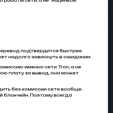
 работы сети, а не "наценкой"
 перевод подтвердится быстрее.
жет надолго зависнуть в ожидании.
омиссию именно сети Tron, а не
ою плату за вывод, она может
ить без комиссии сети вообще.
й блокчейн. Поэтому всегда