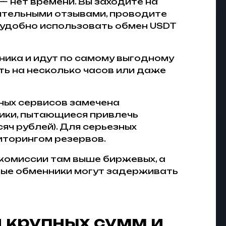
 нет времени. Вы заходите на
ительными отзывами, проводите
й удобно использовать обмен USDT
ника и идут по самому выгодному
ть на несколько часов или даже
ных сервисов замечена
ики, пытающиеся привлечь
яч рублей). Для серьезных
иторингом резервов.
комиссии там выше биржевых, а
орые обменники могут задерживать
я крупных сумм и