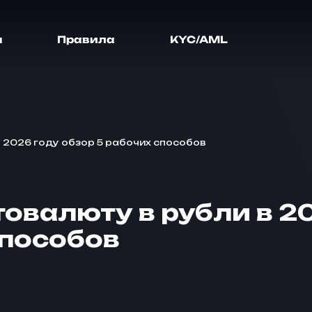
я
Правила
KYC/AML
в 2026 году обзор 5 рабочих способов
товалюту в рубли в 2
способов