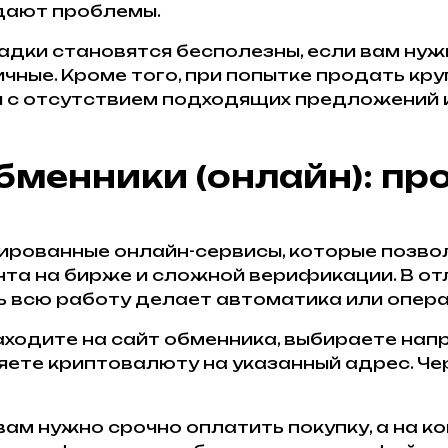
дают проблемы.
дки становятся бесполезны, если вам нуж
чные. Кроме того, при попытке продать кру
я с отсутствием подходящих предложений 
бменники (онлайн): про
ированные онлайн-сервисы, которые позв
нта на бирже и сложной верификации. В от
 всю работу делает автоматика или опера
аходите на сайт обменника, выбираете напр
яете криптовалюту на указанный адрес. Чер
ам нужно срочно оплатить покупку, а на к