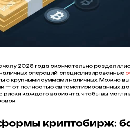
чалу 2026 года окончательно разделились
наличных операций, специализированные
о
ы с крупными суммами наличных. Можно вы
ли — от полностью автоматизированных до 
е риски каждого варианта, чтобы вы могл
ровок.
атформы криптобирж: 