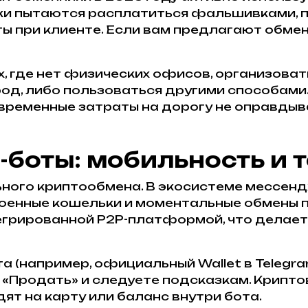
ики пытаются расплатиться фальшивками,
ы при клиенте. Если вам предлагают обмен
х, где нет физических офисов, организова
ород, либо пользоваться другими способами
а временные затраты на дорогу не оправды
m-боты: мобильность и 
ьного криптообмена. В экосистеме мессен
енные кошельки и моментальные обмены пря
егрированной P2P-платформой, что делае
а (например, официальный Wallet в Telegra
 «Продать» и следуете подсказкам. Крипт
дят на карту или баланс внутри бота.