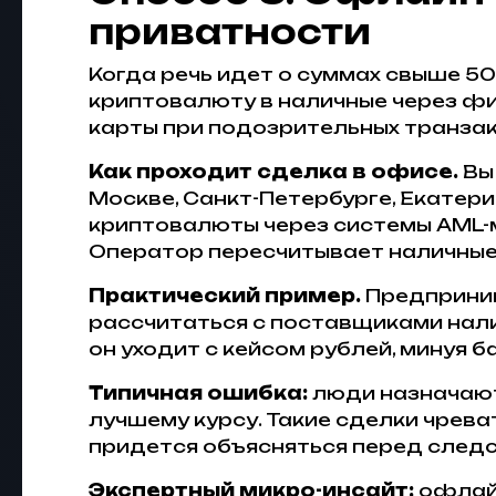
приватности
Когда речь идет о суммах свыше 5
криптовалюту в наличные через фи
карты при подозрительных транзакц
Как проходит сделка в офисе.
Вы
Москве, Санкт-Петербурге, Екатери
криптовалюты через системы AML-м
Оператор пересчитывает наличные,
Практический пример.
Предприним
рассчитаться с поставщиками нали
он уходит с кейсом рублей, минуя 
Типичная ошибка:
люди назначают
лучшему курсу. Такие сделки чрева
придется объясняться перед следс
Экспертный микро-инсайт:
офлайн