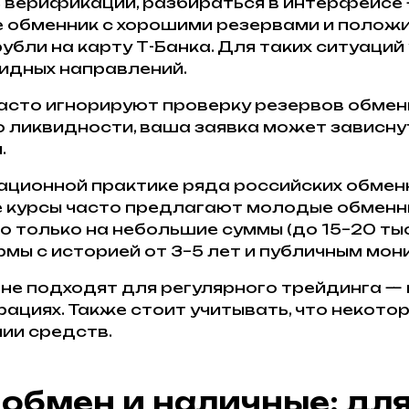
 верификации, разбираться в интерфейсе —
е обменник с хорошими резервами и полож
рубли на карту Т-Банка. Для таких ситуаци
видных направлений.
асто игнорируют проверку резервов обмен
о ликвидности, ваша заявка может зависну
.
ационной практике ряда российских обмен
 курсы часто предлагают молодые обменн
о только на небольшие суммы (до 15–20 тыс
ы с историей от 3–5 лет и публичным мон
не подходят для регулярного трейдинга — 
рациях. Также стоит учитывать, что некот
ии средств.
обмен и наличные: дл