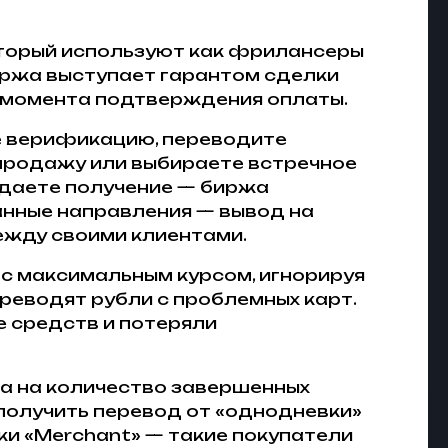
оторый используют как фрилансеры
биржа выступает гарантом сделки
о момента подтверждения оплаты.
е верификацию, переводите
 продажу или выбираете встречное
ждаете получение — биржа
анные направления — вывод на
между своими клиентами.
с максимальным курсом, игнорируя
реводят рубли с проблемных карт.
е средств и потеряли
 а на количество завершенных
 получить перевод от «однодневки»
ки «Merchant» — такие покупатели