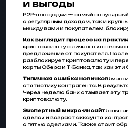
и выгоды
P2P-площадки — самый популярный
с регулярным доходом, так и круп
между вами и покупателем, блокир
Как выглядит процесс на практик
криптовалюту с личного кошелька 
предложение от покупателя. Посл
разблокирует криптовалюту и пер
карты Сбера и Т-Банка, так как э
Типичная ошибка новичков:
многи
статистику контрагента. В резуль
Через неделю банк отзывает эту т
криптовалюту.
Экспертный микро-инсайт:
опытны
сделок и возраст аккаунта контраг
с пятью сделками. Также стоит об