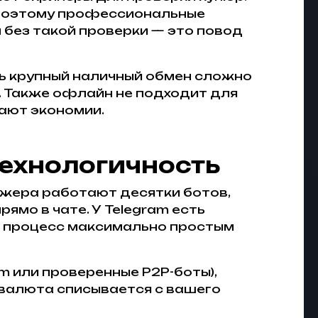
 поэтому профессиональные
 без такой проверки — это повод
ть крупный наличный обмен сложно
. Также офлайн не подходит для
вают экономии.
технологичность
джера работают десятки ботов,
мо в чате. У Telegram есть
т процесс максимально простым
m или проверенные P2P-боты),
овалюта списывается с вашего