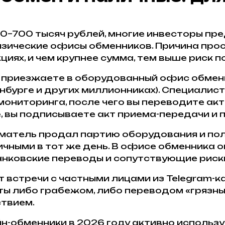
00–700 тысяч рублей, многие инвесторы п
зические офисы обменников. Причина прос
иях, и чем крупнее сумма, тем выше риск п
 приезжаете в оборудованный офис обменни
нбурге и других миллионниках). Специалис
ониторинга, после чего вы переводите акт
 вы подписываете акт приема-передачи и п
атель продал партию оборудования и полу
чными в тот же день. В офисе обменника о
банковские переводы и сопутствующие риск
 встречи с частными лицами из Telegram-
ты либо грабежом, либо переводом «грязны
твием.
-обменники в 2026 году активно использу