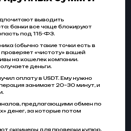
редпочитают выводить
та: банки все чаще блокируют
опасть под 115-ФЗ.
ка (обычно такие точки есть в
т проверяет «чистоту» вашей
ивы на кошелек компании.
олучаете деньги.
чил оплату в USDT. Ему нужно
перация занимает 20–30 минут, и
и.
каналов, предлагающими обмен по
х» денег, за которые потом
ют скринеры для проверки купюр.