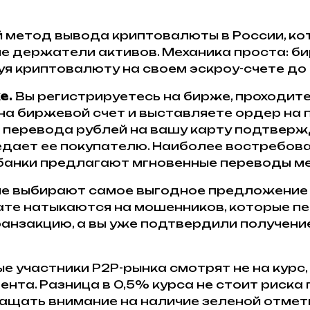
 метод вывода криптовалюты в России, к
ные держатели активов. Механика проста: 
уя криптовалюту на своем эскроу-счете д
е.
Вы регистрируетесь на бирже, проходит
на биржевой счет и выставляете ордер на
е перевода рублей на вашу карту подтвер
едает ее покупателю. Наиболее востребов
ти банки предлагают мгновенные переводы 
е выбирают самое выгодное предложение 
тате натыкаются на мошенников, которые пе
ранзакцию, а вы уже подтвердили получени
е участники P2P-рынка смотрят не на курс,
ента. Разница в 0,5% курса не стоит риска
ращать внимание на наличие зеленой отмет