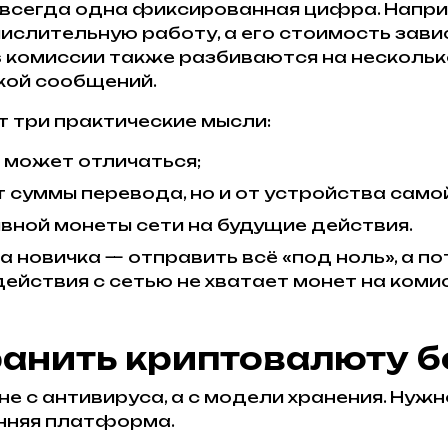
 всегда одна фиксированная цифра. Напри
числительную работу, а его стоимость зави
s комиссии также разбиваются на нескольк
кой сообщений.
т три практические мысли:
й может отличаться;
т суммы перевода, но и от устройства само
вной монеты сети на будущие действия.
 новичка — отправить всё «под ноль», а по
йствия с сетью не хватает монет на коми
ранить криптовалюту 
не с антивируса, а с модели хранения. Нуж
онняя платформа.