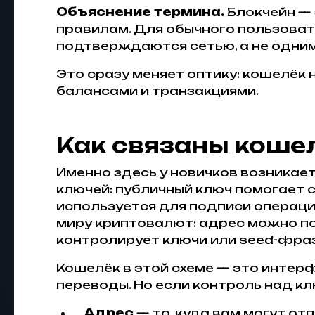
Объяснение термина.
Блокчейн — 
правилам. Для обычного пользовате
подтверждаются сетью, а не одни
Это сразу меняет оптику: кошелёк 
балансами и транзакциями.
Как связаны кошел
Именно здесь у новичков возникает
ключей: публичный ключ помогает 
используется для подписи операци
миру криптовалют: адрес можно пол
контролирует ключи или seed-фраз
Кошелёк в этой схеме — это интер
переводы. Но если контроль над к
Адрес
— то, куда вам могут от