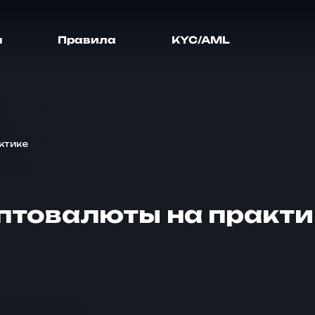
я
Правила
KYC/AML
ктике
птовалюты на практи