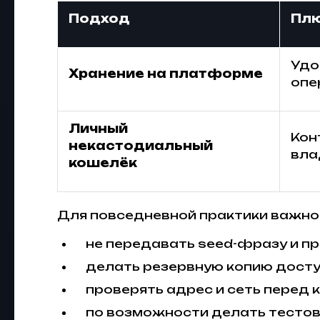
Подход
Пл
Удо
Хранение на платформе
опе
Личный
Кон
некастодиальный
вла
кошелёк
Для повседневной практики важно 
не передавать seed-фразу и пр
делать резервную копию дост
проверять адрес и сеть перед 
по возможности делать тестов