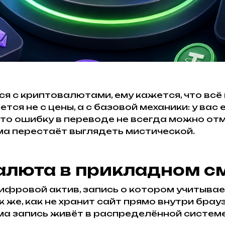
я с криптовалютами, ему кажется, что всё 
тся не с цены, а с базовой механики: у вас 
 что ошибку в переводе не всегда можно от
ма перестаёт выглядеть мистической.
валюта в прикладном с
ифровой актив, запись о котором учитывае
 же, как не хранит сайт прямо внутри брау
ама запись живёт в распределённой системе