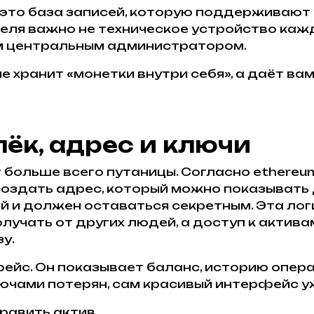
это база записей, которую поддерживают 
ля важно не техническое устройство каждо
м центральным администратором.
не хранит «монетки внутри себя», а даёт в
ёк, адрес и ключи
 больше всего путаницы. Согласно ethereum
создать адрес, который можно показывать 
й и должен оставаться секретным. Эта лог
учать от других людей, а доступ к актива
у.
фейс. Он показывает баланс, историю опер
лючами потерян, сам красивый интерфейс у
править актив.