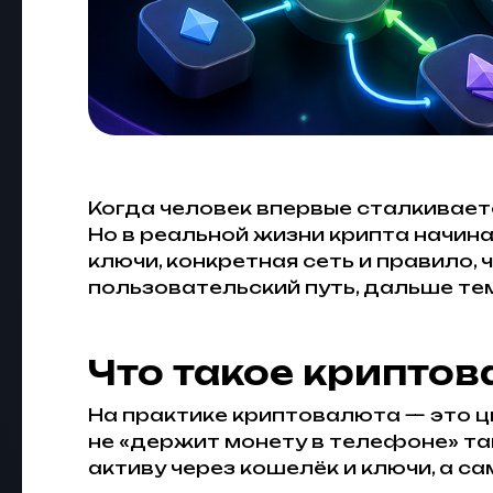
Когда человек впервые сталкиваетс
Но в реальной жизни крипта начинае
ключи, конкретная сеть и правило,
пользовательский путь, дальше те
Что такое крипто
На практике криптовалюта — это ц
не «держит монету в телефоне» так
активу через кошелёк и ключи, а с