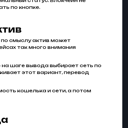
инальный статус. Блокчейн не
ть по кнопке.
ктив
е по смыслу актив может
ейсах так много внимания
о на шаге вывода выбирает сеть по
живает этот вариант, перевод
ость кошелька и сети, а потом
да