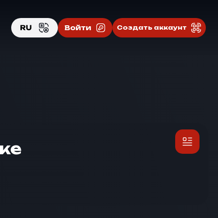
RU
Войти
Создать аккаунт
EN
RU
ке