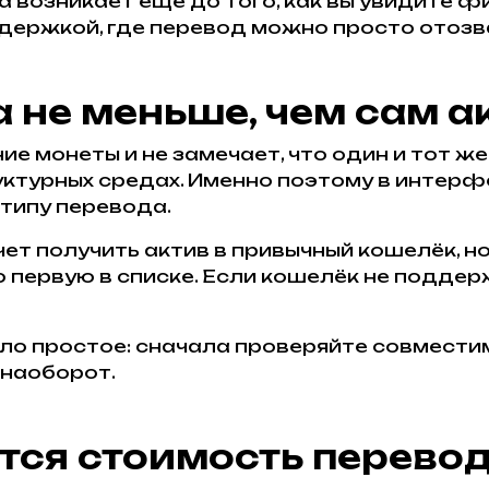
а возникает ещё до того, как вы увидите ф
держкой, где перевод можно просто отозва
 не меньше, чем сам а
ие монеты и не замечает, что один и тот ж
турных средах. Именно поэтому в интерф
 типу перевода.
ет получить актив в привычный кошелёк, н
о первую в списке. Если кошелёк не поддер
ло простое: сначала проверяйте совместим
 наоборот.
тся стоимость перево