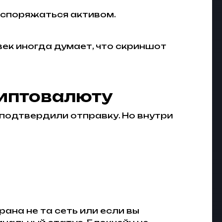
аспоряжаться активом.
век иногда думает, что скриншот
риптовалюту
 подтвердили отправку. Но внутри
ана не та сеть или если вы