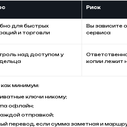
юс
Риск
бно для быстрых
Вы зависите 
раций и торговли
сервиса
троль над доступом у
Ответственно
дельца
копии лежит 
как минимум:
иватные ключи никому;
упа офлайн;
каждой отправкой;
ый перевод, если сумма заметная и маршру