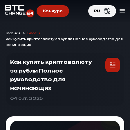
Конкурс
RU
EN
Главная
>
Блог
>
RU
Как купить криптовалюту за рубли Полное руководство для
начинающих
Как купить криптовалюту
за рубли Полное
руководство для
начинающих
04 окт. 2025