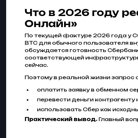
Что в 2026 году р
Онлайн»
По текущей фактуре 2026 года у С
BTC для обычного пользователя вн
обсуждается готовность Сбербанк
соответствующей инфраструктуры, н
сейчас.
Поэтому в реальной жизни запрос о
оплатить заявку в обменном се
перевести деньги контрагенту 
использовать Сбер как исходн
Практический вывод.
Главный вопр