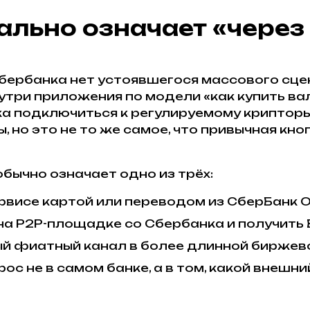
еально означает «чере
бербанка нет устоявшегося массового сце
утри приложения по модели «как купить ва
а подключиться к регулируемому крипторы
о это не то же самое, что привычная кноп
бычно означает одно из трёх:
рвисе картой или переводом из СберБанк 
на P2P-площадке со Сбербанка и получить 
ый фиатный канал в более длинной биржево
ос не в самом банке, а в том, какой внешн