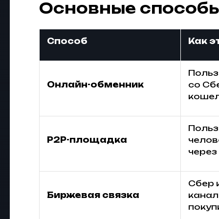
Основные способы
Способ
Как э
Польз
Онлайн-обменник
со Сб
коше
Польз
P2P-площадка
челов
через
Сбер 
Биржевая связка
канал
покуп