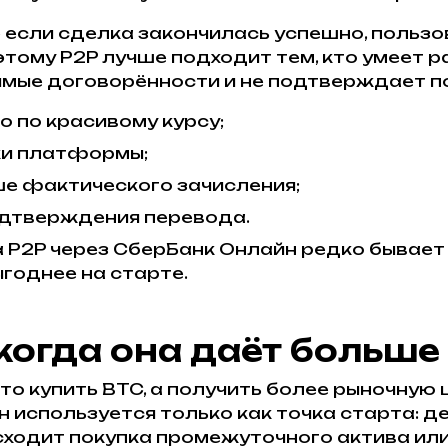
если сделка закончилась успешно, пользо
тому P2P лучше подходит тем, кто умеет р
рямые договорённости и не подтверждает п
о по красивому курсу;
ики платформы;
е фактического зачисления;
одтверждения перевода.
 P2P через СберБанк Онлайн редко бывае
годнее на старте.
когда она даёт больше
то купить BTC, а получить более рыночную 
 используется только как точка старта: д
ходит покупка промежуточного актива или