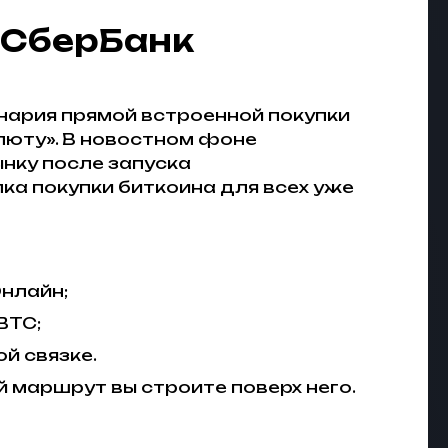
з СберБанк
нария прямой встроенной покупки
люту». В новостном фоне
нку после запуска
ка покупки биткоина для всех уже
Онлайн;
BTC;
й связке.
ий маршрут вы строите поверх него.