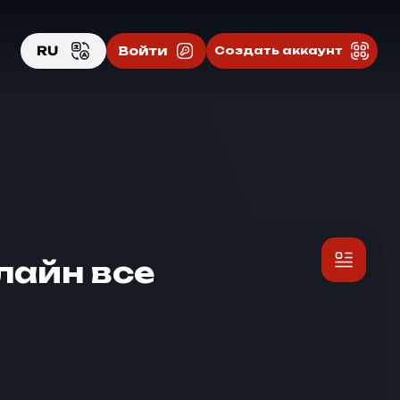
RU
Войти
Создать аккаунт
EN
RU
лайн все