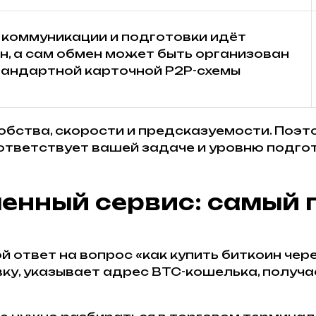
 коммуникации и подготовки идёт
н, а сам обмен может быть организован
тандартной карточной P2P-схемы
обства, скорости и предсказуемости. Поэт
оответствует вашей задаче и уровню подго
менный сервис: самый
 ответ на вопрос «как купить биткоин чер
ку, указывает адрес BTC-кошелька, получа