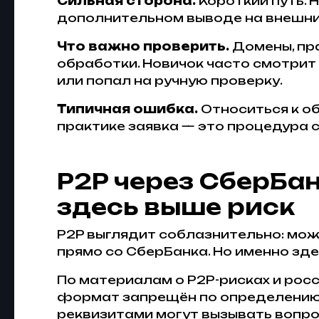
Сильная сторона.
Короткий путь. 
дополнительном выводе на внешний
Что важно проверить.
Домены, пра
обработки. Новичок часто смотрит т
или попал на ручную проверку.
Типичная ошибка.
Относиться к об
практике заявка — это процедура с
P2P через СберБан
здесь выше риск
P2P выглядит соблазнительно: мож
прямо со СберБанка. Но именно зде
По материалам о P2P-рисках и росс
формат запрещён по определению,
реквизитами могут вызывать вопро