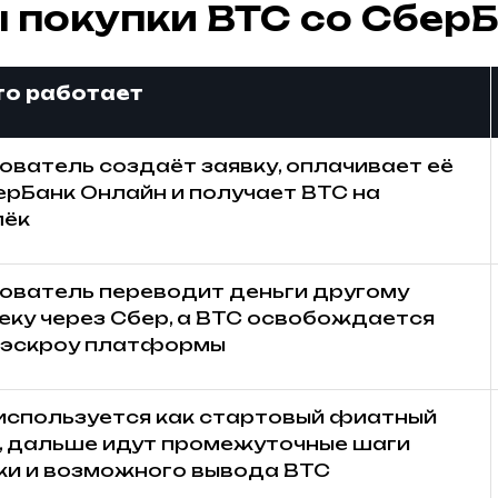
 покупки BTC со Сбер
то работает
ователь создаёт заявку, оплачивает её
ерБанк Онлайн и получает BTC на
лёк
ователь переводит деньги другому
еку через Сбер, а BTC освобождается
 эскроу платформы
используется как стартовый фиатный
, дальше идут промежуточные шаги
ки и возможного вывода BTC