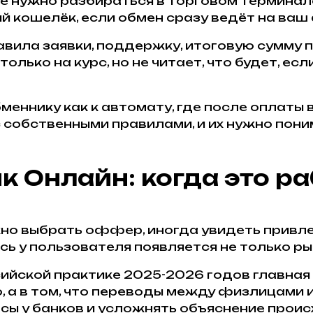
Не нужно разбираться в торговом терминале
 кошелёк, если обмен сразу ведёт на ваш 
вила заявки, поддержку, итоговую сумму п
олько на курс, но не читает, что будет, ес
меннику как к автомату, где после оплаты 
 собственными правилами, и их нужно пони
к Онлайн: когда это ра
но выбрать оффер, иногда увидеть привле
сь у пользователя появляется не только рын
ийской практике 2025-2026 годов главная 
 а в том, что переводы между физлицами 
сы у банков и усложнять объяснение проис