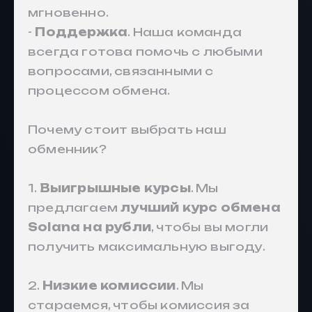
мгновенно.
-
Поддержка
. Наша команда
всегда готова помочь с любыми
вопросами, связанными с
процессом обмена.
Почему стоит выбрать наш
обменник?
1.
Выигрышные курсы
. Мы
предлагаем
лучший курс обмена
Solana на рубли
, чтобы вы могли
получить максимальную выгоду.
2.
Низкие комиссии
. Мы
стараемся, чтобы комиссия за