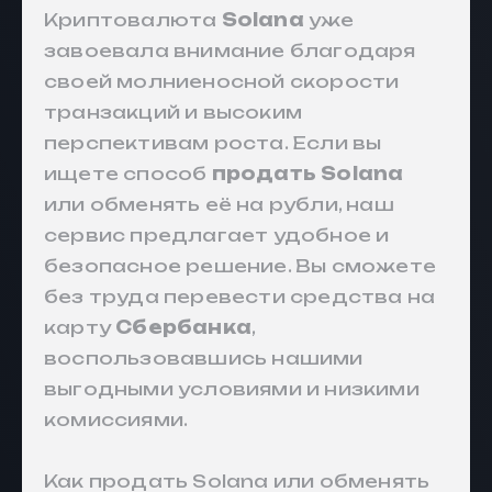
Криптовалюта
Solana
уже
завоевала внимание благодаря
своей молниеносной скорости
транзакций и высоким
перспективам роста. Если вы
ищете способ
продать Solana
или обменять её на рубли, наш
сервис предлагает удобное и
безопасное решение. Вы сможете
без труда перевести средства на
карту
Сбербанка
,
воспользовавшись нашими
выгодными условиями и низкими
комиссиями.
Как продать Solana или обменять