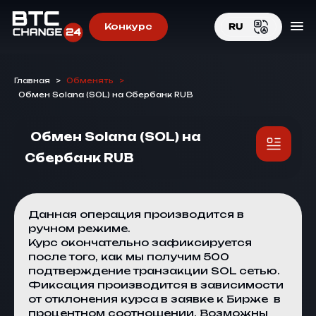
Конкурс
RU
EN
Главная
>
Обменять
>
RU
Обмен Solana (SOL) на Сбербанк RUB
Обмен Solana (SOL) на
Сбербанк RUB
Данная операция производится в
ручном режиме.
Курс окончательно зафиксируется
после того, как мы получим 500
подтверждение транзакции SOL сетью.
Фиксация производится в зависимости
от отклонения курса в заявке к
Бирже
в
процентном соотношении. Возможны