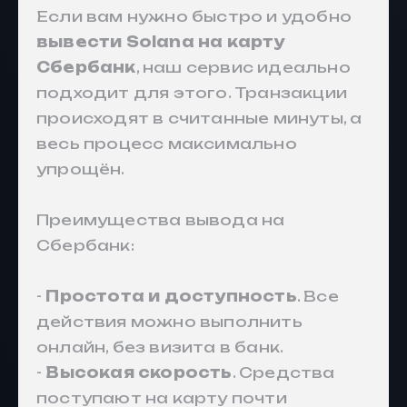
Если вам нужно быстро и удобно
вывести Solana на карту
Сбербанк
, наш сервис идеально
подходит для этого. Транзакции
происходят в считанные минуты, а
весь процесс максимально
упрощён.
Преимущества вывода на
Сбербанк:
-
Простота и доступность
. Все
действия можно выполнить
онлайн, без визита в банк.
-
Высокая скорость
. Средства
поступают на карту почти