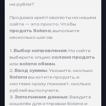
на рубли?
Продажа криптовалюты на нашем
сайте — это просто. Чтобы
продать Solana
, выполните
несколько шагов:
1.
Выбор направления
: На сайте
выберите опцию
солана продать
или
solana обмен
.
2.
Ввод суммы
: Укажите, сколько
Solana
вы хотите продать, и
система сразу покажет, сколько
рублей вы получите.
3.
Заполнение данных
: Введите
кошелёк для отправки Solana и