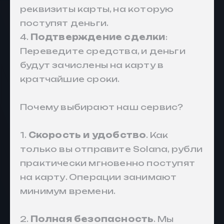
реквизиты карты, на которую
поступят деньги.
4.
Подтверждение сделки
:
Переведите средства, и деньги
будут зачислены на карту в
кратчайшие сроки.
Почему выбирают наш сервис?
1.
Скорость и удобство
. Как
только вы отправите Solana, рубли
практически мгновенно поступят
на карту. Операции занимают
минимум времени.
2.
Полная безопасность
. Мы