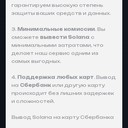
гарантируем высокую степень
защиты ваших средств и данных.
3.
Минимальные комиссии
. Вы
сможете
вывести Solana
с
минимальными затратами, что
делает наш сервис одним из
самых выгодных.
4.
Поддержка любых карт
. Вывод
на
Сбербанк
или другую карту
происходит без лишних задержек
и сложностей.
Вывод Solana на карту Сбербанка