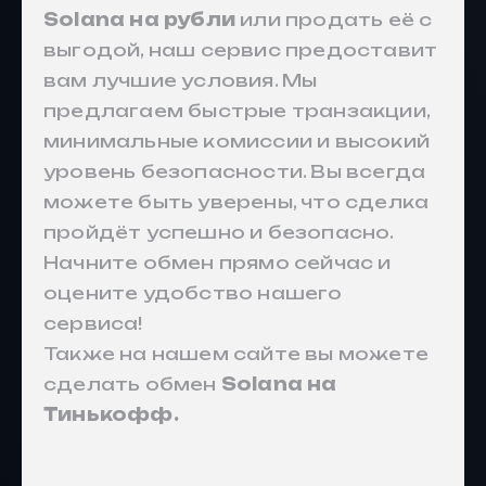
Solana на рубли
или продать её с
выгодой, наш сервис предоставит
вам лучшие условия. Мы
предлагаем быстрые транзакции,
минимальные комиссии и высокий
уровень безопасности. Вы всегда
можете быть уверены, что сделка
пройдёт успешно и безопасно.
Начните обмен прямо сейчас и
оцените удобство нашего
сервиса!
Также на нашем сайте вы можете
сделать обмен
Solana на
Тинькофф.