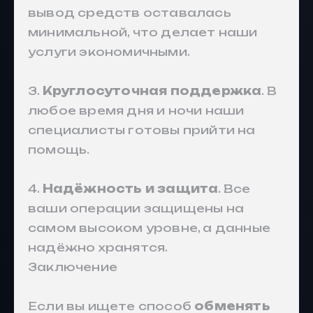
вывод средств оставалась
минимальной, что делает наши
услуги экономичными.
3.
Круглосуточная поддержка
. В
любое время дня и ночи наши
специалисты готовы прийти на
помощь.
4.
Надёжность и защита
. Все
ваши операции защищены на
самом высоком уровне, а данные
надёжно хранятся.
Заключение
Если вы ищете способ
обменять