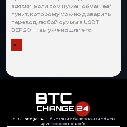
заявки. Если вам нужен обменный
пункт, которому можно доверить
перевод любой суммы в USDT
У нас очень безопасная платформа
BEP20, — вы уже нашли его.
Что говорят наши клиенты?
а оказывает положительное
елки наших клиентов
Глубокая ликвидность
BTCChange24
— быстрый и безопасный обмен
криптовалют онлайн