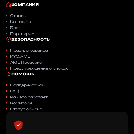
КОМПАНИЯ
Какая минимальная сумма обмена 
Отзывы
Какие комиссии при обмене Сберба
Контакты
Что делать, если перевел неправи
Блог
Партнерам
Можно ли обменять Сбербанк на U
БЕЗОПАСНОСТЬ
Как проверить статус заявки на об
Правила сервиса
Поддержка 24/7
KYC/AML
AML Проверка
Предупреждение о рисках
Вежливая техническая поддержка в Teleg
ПОМОЩЬ
Поддержка 24/7
FAQ
Как это работает
Комиссии
Статус обмена