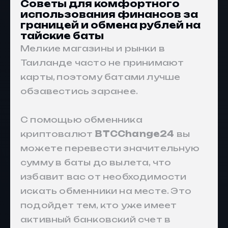
Советы для комфортного
использования финансов за
границей и обмена рублей на
тайские баты
Мелкие магазины и рынки в
Таиланде часто не принимают
карты, поэтому батами лучше
обзавестись заранее.
С помощью обменника
криптовалют
BTCChange24
вы
можете перевести значительную
сумму в баты до вылета, что
избавит вас от необходимости
искать обменники на месте. Это
подойдет тем, кто уже имеет
активный банковский счет в