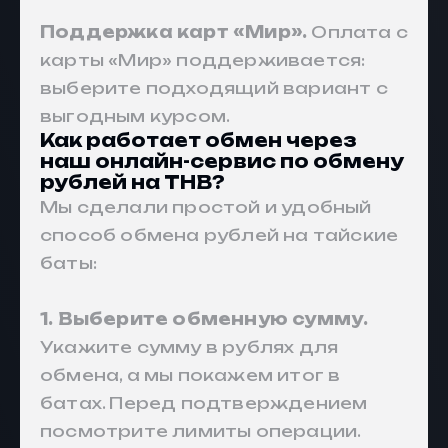
Поддержка карт «Мир».
Оплата с
карты «Мир» поддерживается:
выберите подходящий вариант с
выгодным курсом.
Как работает обмен через
наш онлайн-сервис по обмену
рублей на THB
?
Мы сделали простой и удобный
способ обмена рублей на тайские
баты:
1. Выберите обменную сумму.
Укажите сумму в рублях для
обмена, а мы покажем итог в
батах. Перед подтверждением
посмотрите лимиты операции.