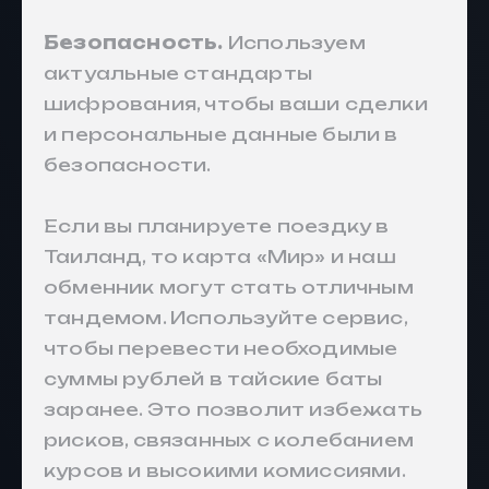
Безопасность.
Используем
актуальные стандарты
шифрования, чтобы ваши сделки
и персональные данные были в
безопасности.
Если вы планируете поездку в
Таиланд, то карта «Мир» и наш
обменник могут стать отличным
тандемом. Используйте сервис,
чтобы перевести необходимые
суммы рублей в тайские баты
заранее. Это позволит избежать
рисков, связанных с колебанием
курсов и высокими комиссиями.