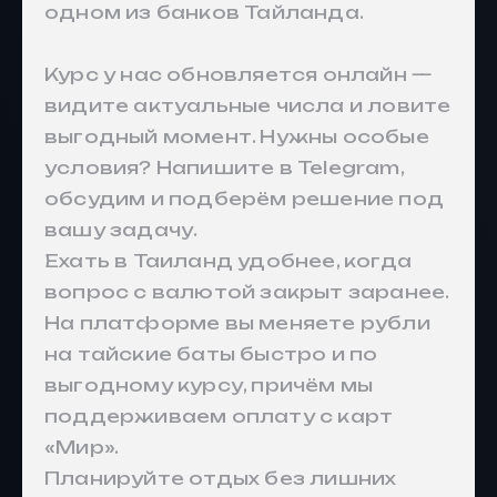
одном из банков Тайланда.
Курс у нас обновляется онлайн —
видите актуальные числа и ловите
выгодный момент. Нужны особые
условия? Напишите в Telegram,
обсудим и подберём решение под
вашу задачу.
Ехать в Таиланд удобнее, когда
вопрос с валютой закрыт заранее.
На платформе вы меняете рубли
на тайские баты быстро и по
выгодному курсу, причём мы
поддерживаем оплату с карт
«Мир».
Планируйте отдых без лишних