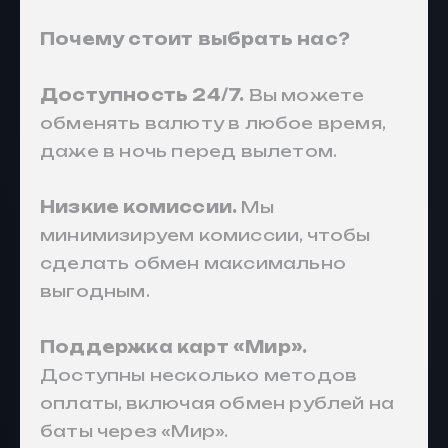
Почему стоит выбрать нас?
Доступность 24/7.
Вы можете
обменять валюту в любое время,
даже в ночь перед вылетом.
Низкие комиссии.
Мы
минимизируем комиссии, чтобы
сделать обмен максимально
выгодным.
Поддержка карт «Мир».
Доступны несколько методов
оплаты, включая обмен рублей на
баты через «Мир».