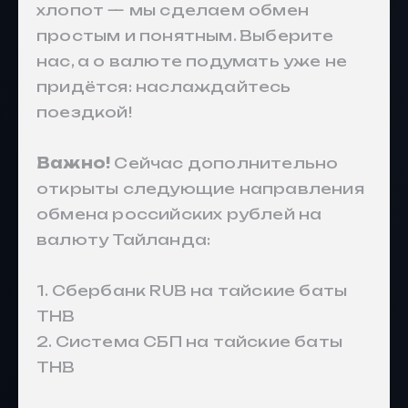
хлопот — мы сделаем обмен
простым и понятным. Выберите
нас, а о валюте подумать уже не
придётся: наслаждайтесь
поездкой!
Важно!
Сейчас дополнительно
открыты следующие направления
обмена российских рублей на
валюту Тайланда:
1.
Сбербанк RUB на тайские баты
THB
2.
Система СБП на тайские баты
THB