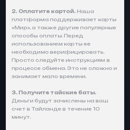
2. Оплатите картой.
Наша
платформа поддерживает карты
«Мир», а также другие популярные
способы оплаты. Перед
использованием карты ее
необходимо верифицировать.
Просто следуйте инструкциям в
процессе обмена. Это не сложно и
занимает мало времени.
3. Получите тайские баты.
Деньги будут зачислены на ваш
счет в Тайланде в течение 10
минут.