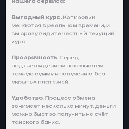
нашего сервиса:
Выгодный курс.
Котировки
меняются в реальном времени, и
вы сразу видите честный текущий
курс.
Прозрачность
. Перед
подтверждением показываем
точную сумму к получению, без
скрытых платежей.
Удобство
. Процесс обмена
занимает несколько минут, деньги
можно быстро получить на счёт
тайского банка.