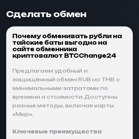
Сделать обмен
Почему обменивать рубли на
тайские баты выгодно на
сайте обменника
криптовалют BTCChange24
Предлагаем удобный и
защищённый обмен RUB на THB с
минимальными затратами по
времени и стоимости. Доступны
разные методы, включая карты
«Мир».
Ключевые преимущества