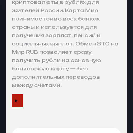
криптовалюты в рублях для
жителей России. Карта Мир
принимается во всех банках
страны и используется для
получения зарплат, пенсий и
социальных выплат. Обмен BTC на
Мир RUB позволяет сразу
получить рубли на основную
банковскую карту — без
дополнительных переводов
между счетами.