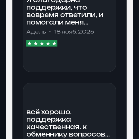
поддержки, что
вовремя ответили, и
помогали меня
разобраться. Я
Адель
18 нояб. 2025
допустила ошибку и
вовремя ее
исправили. Несколько
раз уже
пользовалась
обмеником.
всё хорошо.
поддержка
качественная. к
обменнику вопросов