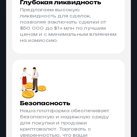
Глубокая ликвидность
Предлагаем высокую
ликвидность для сделок,
позволяя заключать сделки от
$50 000 до $1+ млн по лучшим
ценам и с минимальным влиянием
на комиссию.
Безопасность
Наша платформа обеспечивает
безопасную и надежную среду
для покупки и продажи
криптовалют. Торговать с
уверенностью, что ваши