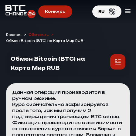
Конкурс
RU
EN
Главная
>
Обменять
>
RU
Обмен Bitcoin (BTC) на Карта Мир RUB
Обмен Bitcoin (BTC) на
Карта Мир RUB
Данная операция производится в
ручном режиме.
Курс окончательно зафиксируется
после того, как мы получим 2
подтверждения транзакции BTC сетью.
Фиксация производится в зависимости
от отклонения курса в заявке к
Бирже
в
процентном соотношении. Возможны