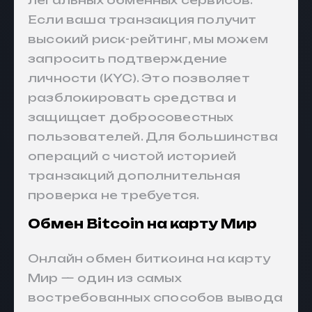
легальных обменных сервисов.
Если ваша транзакция получит
высокий риск-рейтинг, мы можем
запросить подтверждение
личности (KYC). Это позволяет
разблокировать средства и
защищает добросовестных
пользователей. Для большинства
операций с чистой историей
транзакций дополнительная
проверка не требуется.
Обмен Bitcoin на карту Мир
Онлайн обмен биткоина на карту
Мир — один из самых
востребованных способов вывода