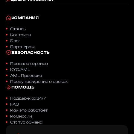
Нет. Сумма RUB, которую вы видите в к
КОМПАНИЯ
Как выгодно обменять крупную сумму
Отзывы
Для оптового обмена Bitcoin (BTC) н
Контакты
Блог
Партнерам
БЕЗОПАСНОСТЬ
Правила сервиса
KYC/AML
AML Проверка
Предупреждение о рисках
ПОМОЩЬ
Поддержка 24/7
FAQ
Как это работает
Комиссии
Статус обмена