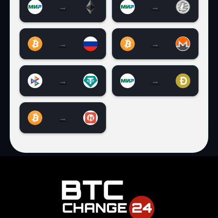
→
→
МИР на Ethereum (ETH)
Карта МИР RUB на Li
→
→
Биткоин (BTC) на Visa | MasterCard RU
Bitcoin (BTC) на Mo
→
→
СБП RUB на Tether TRC20 USDT
МИР RUB на Dogeco
→
Bitcoin (BTC) на Kaspi (KZT)
Часто задаваемые вопросы (FAQ) 
Как долго длится обмен BTC на RUB
Обычно процесс обмена Bitcoin на руб
Нужна ли верификация (KYC) чтобы