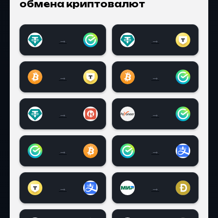
обмена криптовалют
→
→
USDT на Сбербанк
USDT на Тинькофф
→
→
Биткоин на Тинькофф
Биткоин на Сберба
→
→
USDT на Каспи
Payeer на Сбербан
→
→
Сбербанк на Биткоин
Cбербанк на Aлипе
→
→
Тинькофф на Aлипей
МИР RUB на Dogeco