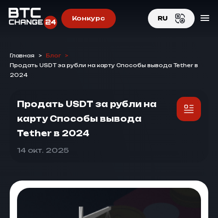
Конкурс
RU
EN
Главная
>
Блог
>
RU
Продать USDT за рубли на карту Способы вывода Tether в
2024
Продать USDT за рубли на
карту Способы вывода
Tether в 2024
14 окт. 2025