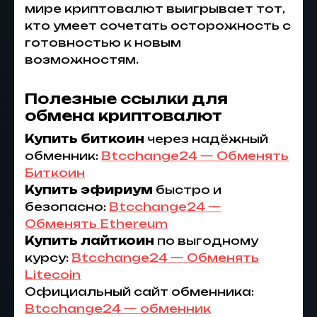
мире криптовалют выигрывает тот,
кто умеет сочетать осторожность с
готовностью к новым
возможностям.
Полезные ссылки для
обмена криптовалют
Купить биткоин
через надёжный
обменник:
Btcchange24 — Обменять
Биткоин
Купить эфириум
быстро и
безопасно:
Btcchange24 —
Обменять Ethereum
Купить лайткоин
по выгодному
курсу:
Btcchange24 — Обменять
Litecoin
Официальный сайт обменника:
Btcchange24 — обменник