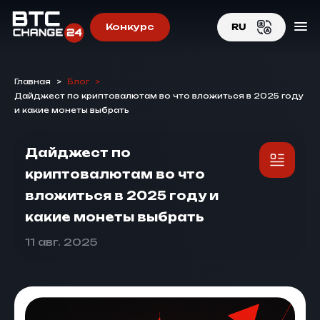
Конкурс
RU
EN
Главная
>
Блог
>
RU
Дайджест по криптовалютам во что вложиться в 2025 году
и какие монеты выбрать
Дайджест по
криптовалютам во что
вложиться в 2025 году и
какие монеты выбрать
11 авг. 2025