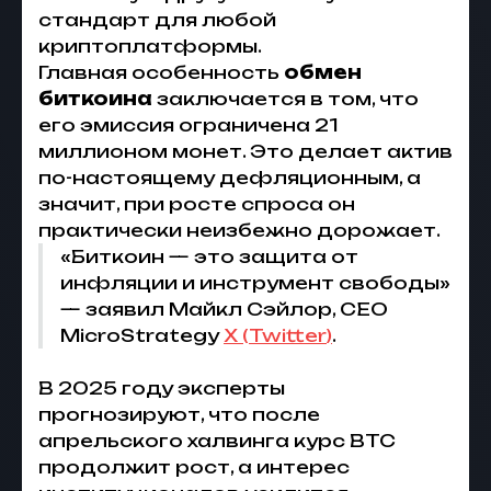
стандарт для любой
криптоплатформы.
Главная особенность
обмен
биткоина
заключается в том, что
его эмиссия ограничена 21
миллионом монет. Это делает актив
по-настоящему дефляционным, а
значит, при росте спроса он
практически неизбежно дорожает.
«Биткоин — это защита от
инфляции и инструмент свободы»
— заявил Майкл Сэйлор, CEO
MicroStrategy
X (
Twitter
)
.
В 2025 году эксперты
прогнозируют, что после
апрельского халвинга курс BTC
продолжит рост, а интерес