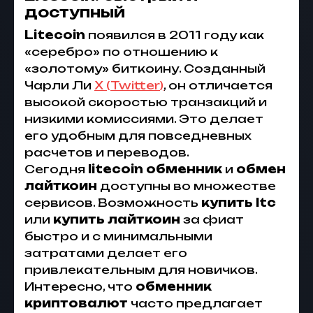
доступный
Litecoin
появился в 2011 году как
«серебро» по отношению к
«золотому» биткоину. Созданный
Чарли Ли
X (
Twitter
)
, он отличается
высокой скоростью транзакций и
низкими комиссиями. Это делает
его удобным для повседневных
расчетов и переводов.
Сегодня
litecoin обменник
и
обмен
лайткоин
доступны во множестве
сервисов. Возможность
купить ltc
или
купить лайткоин
за фиат
быстро и с минимальными
затратами делает его
привлекательным для новичков.
Интересно, что
обменник
криптовалют
часто предлагает