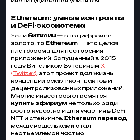
институционалов усилится.
Ethereum: умные контракты
и DeFi-экосистема
Если
биткоин
— это цифровое
золото, то
Ethereum
— это целая
платформа для построения
приложений. Запущенный в 2015
году Виталиком Бутериным
X
(Twitter
)
, этот проект дал жизнь
концепции смарт-контрактов и
децентрализованных приложений.
Многие инвесторы стремятся
купить эфириум
не только ради
роста курса, но и для участия в DeFi,
NFT и стейкинге.
Ethereum перевод
между кошельками стал
неотъемлемой частью