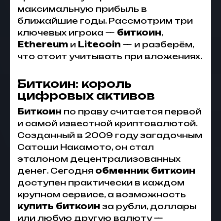
максимальную прибыль в
ближайшие годы. Рассмотрим три
ключевых игрока —
биткоин
,
Ethereum
и
Litecoin
— и разберём,
что стоит учитывать при вложениях.
Биткоин: король
цифровых активов
Биткоин
по праву считается первой
и самой известной криптовалютой.
Созданный в 2009 году загадочным
Сатоши Накамото, он стал
эталоном децентрализованных
денег. Сегодня
обменник биткоин
доступен практически в каждом
крупном сервисе, а возможность
купить биткоин
за рубли, доллары
или любую другую валюту —