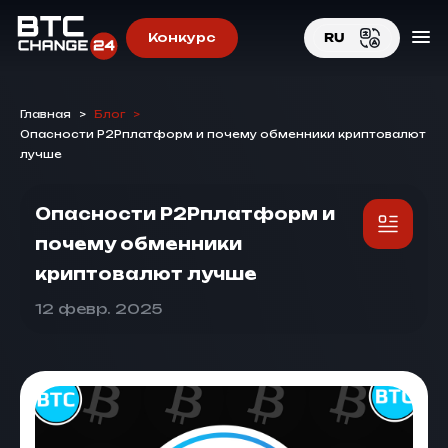
Конкурс
RU
EN
Главная
>
Блог
>
RU
Опасности P2Pплатформ и почему обменники криптовалют
лучше
Опасности P2Pплатформ и
почему обменники
криптовалют лучше
12 февр. 2025