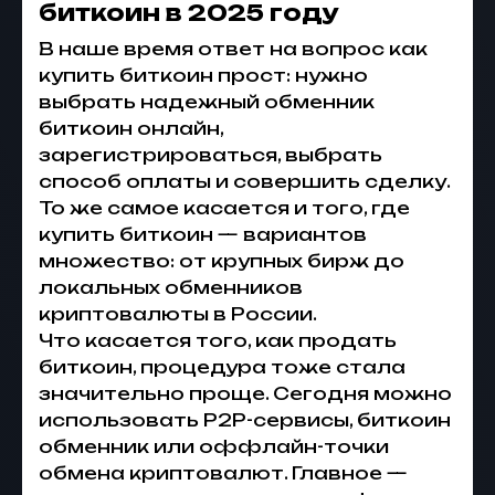
биткоин в 2025 году
В наше время ответ на вопрос
как
купить биткоин
прост: нужно
выбрать надежный
обменник
биткоин онлайн
,
зарегистрироваться, выбрать
способ оплаты и совершить сделку.
То же самое касается и того,
где
купить биткоин
— вариантов
множество: от крупных бирж до
локальных
обменников
криптовалюты в России
.
Что касается того,
как продать
биткоин
, процедура тоже стала
значительно проще. Сегодня можно
использовать P2P-сервисы,
биткоин
обменник
или оффлайн-точки
обмена криптовалют
. Главное —