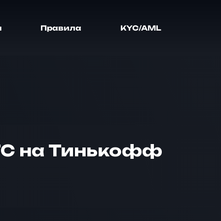
я
Правила
KYC/AML
TC на Тинькофф