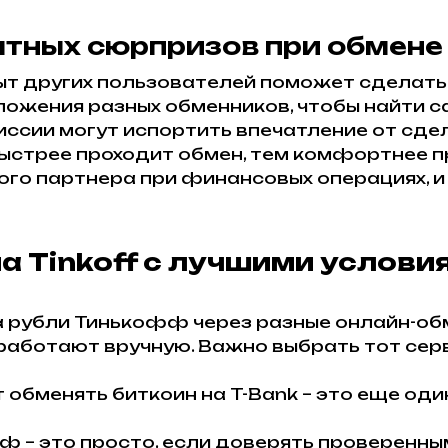
тных сюрпризов при обмене 
ыт других пользователей поможет сделать
ложения разных обменников, чтобы найти с
ссии могут испортить впечатление от сдел
быстрее проходит обмен, тем комфортнее п
ого партнера при финансовых операциях, и 
на Tinkoff с лучшими услови
а рубли Тинькофф через разные онлайн-об
работают вручную. Важно выбрать тот сер
обменять биткоин на T-Bank – это еще оди
ф – это просто, если доверять проверенным