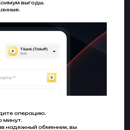
ксимум выгоды.
данные.
дите операцию.
о минут.
ав надежный обменник, вы