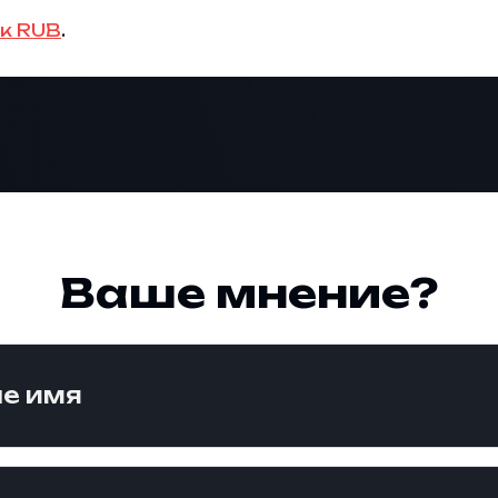
к RUB
.
Ваше мнение?