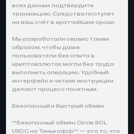
всех данных подтвердите
транзакцию. Средства поступят
на ваш счёт в кратчайшие сроки.
Мы разработали сервис таким
образом, чтобы даже
пользователи без опыта в
криптовалютах могли без труда
выполнить операцию. Удобный
интерфейс и четкие инструкции
делают процесс понятным.
Безопасный и быстрый обмен
**Безопасный обмен Circle SOL
USDC на Тинькофф** — это то, что