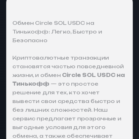
Обмен Circle SOL USDC на
Тинькофф: Легко, Быстро и
Безопасно
Криптовалютные транзакции
становятся частью повседневной
жизни, и обмен
Circle SOL USDC на
Тинькофф
— это простое
решение для тех, кто хочет
вывести свои средства быстро и
без лишних сложностей. Наш
сервис предлагает прозрачные и
выгодные условия для этого
обмена, а также обеспечивает