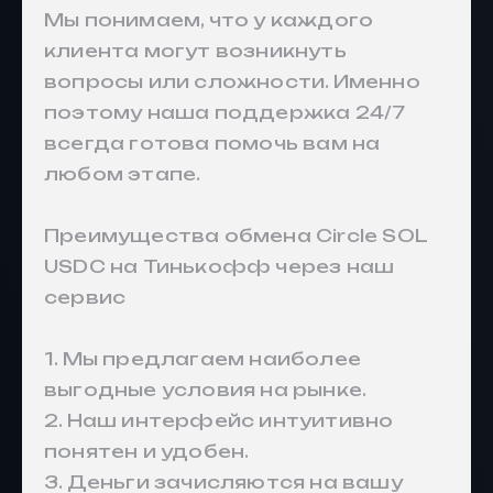
Мы понимаем, что у каждого
клиента могут возникнуть
вопросы или сложности. Именно
поэтому наша поддержка 24/7
всегда готова помочь вам на
любом этапе.
Преимущества обмена Circle SOL
USDC на Тинькофф через наш
сервис
1. Мы предлагаем наиболее
выгодные условия на рынке.
2. Наш интерфейс интуитивно
понятен и удобен.
3. Деньги зачисляются на вашу