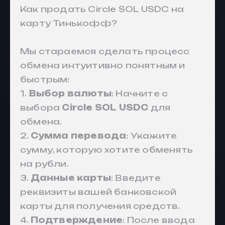
Как продать Circle SOL USDC на
карту Тинькофф?
Мы стараемся сделать процесс
обмена интуитивно понятным и
быстрым:
1.
Выбор валюты
: Начните с
выбора
Circle SOL USDC
для
обмена.
2.
Сумма перевода
: Укажите
сумму, которую хотите обменять
на рубли.
3.
Данные карты
: Введите
реквизиты вашей банковской
карты для получения средств.
4.
Подтверждение
: После ввода