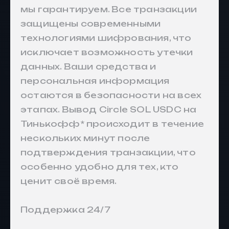
мы гарантируем. Все транзакции
защищены современными
технологиями шифрования, что
исключает возможность утечки
данных. Ваши средства и
персональная информация
остаются в безопасности на всех
этапах.
Вывод Circle SOL USDC на
Тинькофф
* происходит в течение
нескольких минут после
подтверждения транзакции, что
особенно удобно для тех, кто
ценит своё время.
Поддержка 24/7