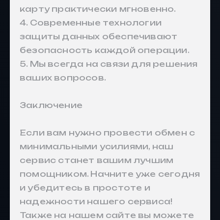
карту практически мгновенно.
4. Современные технологии
защиты данных обеспечивают
безопасность каждой операции.
5. Мы всегда на связи для решения
ваших вопросов.
Заключение
Если вам нужно провести обмен с
минимальными усилиями, наш
сервис станет вашим лучшим
помощником. Начните уже сегодня
и убедитесь в простоте и
надежности нашего сервиса!
Также на нашем сайте вы можете