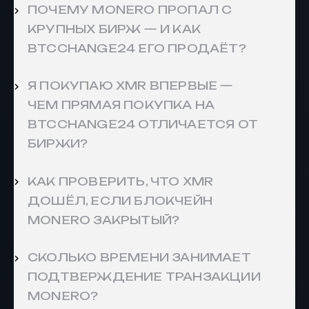
ПОЧЕМУ MONERO ПРОПАЛ С
КРУПНЫХ БИРЖ — И КАК
BTCCHANGE24 ЕГО ПРОДАЁТ?
Я ПОКУПАЮ XMR ВПЕРВЫЕ —
ЧЕМ ПРЯМАЯ ПОКУПКА НА
BTCCHANGE24 ОТЛИЧАЕТСЯ ОТ
БИРЖИ?
КАК ПРОВЕРИТЬ, ЧТО XMR
ДОШЁЛ, ЕСЛИ БЛОКЧЕЙН
MONERO ЗАКРЫТЫЙ?
СКОЛЬКО ВРЕМЕНИ ЗАНИМАЕТ
ПОДТВЕРЖДЕНИЕ ТРАНЗАКЦИИ
MONERO?