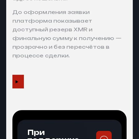
До оформления заявки
платформа показывает
доступный резерв XMR и
финальную сумму к получению —
прозрачно и без пересчётов в
процессе сделки.
При