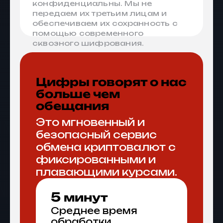
конфиденциальны. Мы не
передаем их третьим лицам и
обеспечиваем их сохранность с
помощью современного
сквозного шифрования.
Цифры говорят о нас
больше чем
обещания
Это мгновенный и
безопасный сервис
обмена криптовалют с
фиксированными и
плавающими курсами.
5
минут
Среднее время
обработки