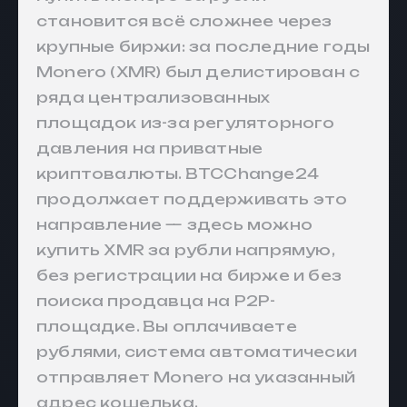
становится всё сложнее через
крупные биржи: за последние годы
Monero (XMR) был делистирован с
ряда централизованных
площадок из-за регуляторного
давления на приватные
криптовалюты. BTCChange24
продолжает поддерживать это
направление — здесь можно
купить XMR за рубли напрямую,
без регистрации на бирже и без
поиска продавца на P2P-
площадке. Вы оплачиваете
рублями, система автоматически
отправляет Monero на указанный
адрес кошелька.