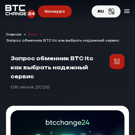
Конкурс
RU
EN
Главная
>
Блог
>
RU
Запрос обменник BTC ltc как выбрать надежный сервис
Запрос обменник BTC ltc
как выбрать надежный
сервис
08 июня 2026