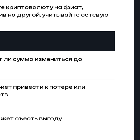
ете криптовалюту на фиат,
ив на другой, учитывайте сетевую
т ли сумма измениться до
ет привести к потере или
ств
ожет съесть выгоду