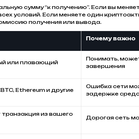
альную сумму “к получению”. Если вы меня
всех условий. Если меняете один криптоакт
омиссию получения или вывода.
Почему важно
Понимать, може
й или плавающий
завершения
Ошибка сети мож
 BTC, Ethereum и другие
задержке сред
 транзакция из вашего
Дорогая сеть м