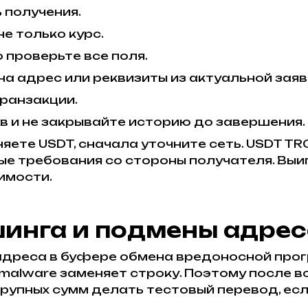
 получения.
е только курс.
 проверьте все поля.
а адрес или реквизиты из актуальной заяв
транзакции.
в и не закрывайте историю до завершения.
яете USDT, сначала уточните сеть. USDT T
е требования со стороны получателя. Выиг
имости.
инга и подмены адрес
адреса в буфере обмена вредоносной про
о malware заменяет строку. Поэтому после 
крупных сумм делать тестовый перевод, ес