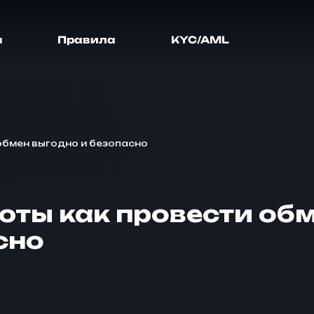
я
Правила
KYC/AML
обмен выгодно и безопасно
ты как провести об
сно