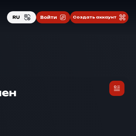
RU
Войти
Создать аккаунт
EN
RU
мен