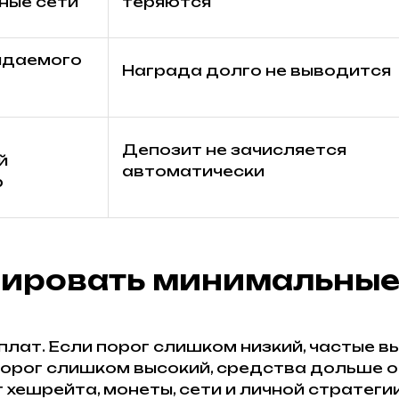
ные сети
теряются
идаемого
Награда долго не выводится
Депозит не зачисляется
й
автоматически
р
ировать минимальные
лат. Если порог слишком низкий, частые в
порог слишком высокий, средства дольше о
хешрейта, монеты, сети и личной стратегии