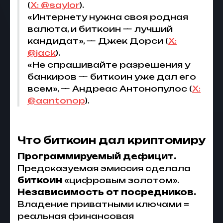
(
X: @saylor
).
«Интернету нужна своя родная
валюта, и биткоин — лучший
кандидат», — Джек Дорси (
X:
@jack
).
«Не спрашивайте разрешения у
банкиров — биткоин уже дал его
всем», — Андреас Антонопулос (
X:
@aantonop
).
Что биткоин дал криптомиру
Программируемый дефицит.
Предсказуемая эмиссия сделала
биткоин
«цифровым золотом».
Независимость от посредников.
Владение приватными ключами =
реальная финансовая