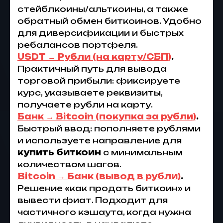
стейблкоины/альткоины, а также
обратный обмен биткоинов. Удобно
для диверсификации и быстрых
ребалансов портфеля.
USDT → Рубли (на карту/СБП)
.
Практичный путь для вывода
торговой прибыли: фиксируете
курс, указываете реквизиты,
получаете рубли на карту.
Банк → Bitcoin (покупка за рубли)
.
Быстрый ввод: пополняете рублями
и используете направление для
купить биткоин
с минимальным
количеством шагов.
Bitcoin → Банк (вывод в рубли)
.
Решение «как продать биткоин» и
вывести фиат. Подходит для
частичного кэшаута, когда нужна