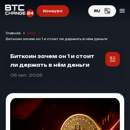
Конкурс
RU
EN
Главная
>
Блог
>
RU
Биткоин зачем он 1 и стоит ли держать в нём деньги
Биткоин зачем он 1 и стоит
ли держать в нём деньги
05 окт. 2025