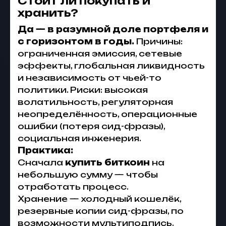
Стоит ли покупать и
хранить?
Да — в разумной доле портфеля и
с горизонтом в годы.
Причины:
ограниченная эмиссия, сетевые
эффекты, глобальная ликвидность
и независимость от чьей-то
политики. Риски: высокая
волатильность, регуляторная
неопределённость, операционные
ошибки (потеря сид-фразы),
социальная инженерия.
Практика:
Сначала
купить биткоин
на
небольшую сумму — чтобы
отработать процесс.
Хранение — холодный кошелёк,
резервные копии сид-фразы, по
возможности мультиподпись.