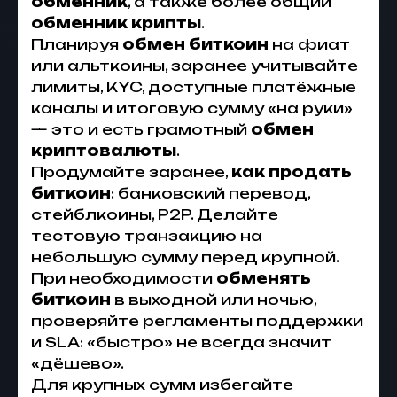
обменник
, а также более общий
обменник крипты
.
Планируя
обмен биткоин
на фиат
или альткоины, заранее учитывайте
лимиты, KYC, доступные платёжные
каналы и итоговую сумму «на руки»
— это и есть грамотный
обмен
криптовалюты
.
Продумайте заранее,
как продать
биткоин
: банковский перевод,
стейблкоины, P2P. Делайте
тестовую транзакцию на
небольшую сумму перед крупной.
При необходимости
обменять
биткоин
в выходной или ночью,
проверяйте регламенты поддержки
и SLA: «быстро» не всегда значит
«дёшево».
Для крупных сумм избегайте