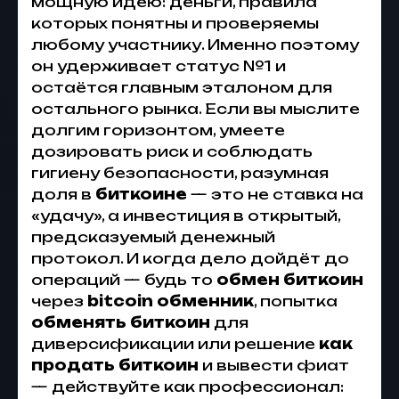
мощную идею: деньги, правила
которых понятны и проверяемы
любому участнику. Именно поэтому
он удерживает статус №1 и
остаётся главным эталоном для
остального рынка. Если вы мыслите
долгим горизонтом, умеете
дозировать риск и соблюдать
гигиену безопасности, разумная
доля в
биткоине
— это не ставка на
«удачу», а инвестиция в открытый,
предсказуемый денежный
протокол. И когда дело дойдёт до
операций — будь то
обмен биткоин
через
bitcoin обменник
, попытка
обменять биткоин
для
диверсификации или решение
как
продать биткоин
и вывести фиат
— действуйте как профессионал: