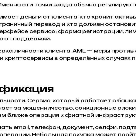
менно эти точки входа обычно регулируют
имает деньги от клиента, кто хранит актив
сграничный перевод и кто должен останов
ерфейсе сервиса: форма регистрации, лим
с от поддержки.
рка личности клиента. AML — меры против о
и криптосервисы в определённых случаях 
ификация
ности. Сервис, который работает с банка
ает за мошенничество, санкционные риски
ем ближе операция к фиатной инфраструкт
ать email, телефон, документ, селфи, под
операции. Небольшая покупка может пройти