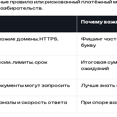
тные правила или рискованный платёжный 
разбирательств.
Почему важ
хожие домены, HTTPS,
Фишинг часто
букву
ссии, лимиты, срок
Итоговая су
ожиданий
окументы могут запросить
Лучше знать 
налы и скорость ответа
При споре в