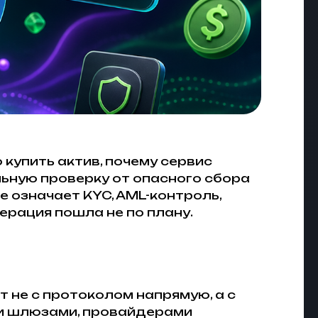
купить актив, почему сервис
льную проверку от опасного сбора
е означает KYC, AML-контроль,
ерация пошла не по плану.
 не с протоколом напрямую, а с
и шлюзами, провайдерами