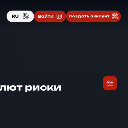
RU
Войти
Создать аккаунт
EN
RU
алют риски