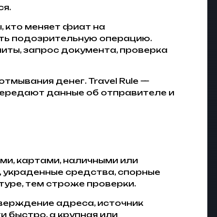
ся.
ы, кто меняет фиат на
ить подозрительную операцию.
иты, запрос документа, проверка
тмывания денег. Travel Rule —
передают данные об отправителе и
ми, картами, наличными или
, украденные средства, спорные
уре, тем строже проверки.
тверждение адреса, источник
 быстро, а крупная или