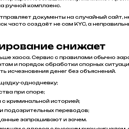
а ручной комплаенс.
правляет документы на случайный сайт, н
к часто создаёт не сам KYC, а неправиль
лирование снижает
ьше хаоса. Сервис с правилами обычно зар
нтам и порядок обработки спорных ситуаци
ть исчезновения денег без объяснений.
ощадку-однодневку;
тва при споре;
 с криминальной историей;
и подозрительных переводов;
данные запрашивают и зачем.
пришли с адреса с высоким риск-сигналом,