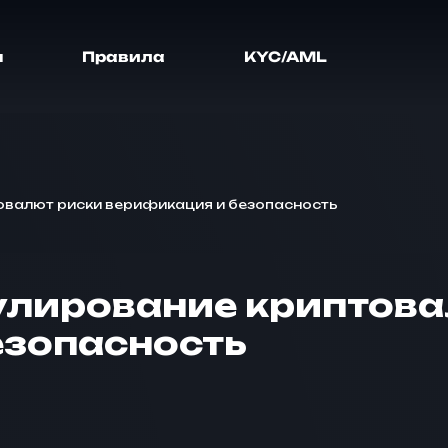
я
Правила
KYC/AML
овалют риски верификация и безопасность
улирование криптов
езопасность