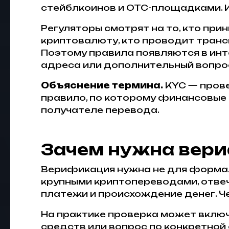
стейблкоинов и OTC-площадками. И
Регуляторы смотрят на то, кто прин
криптовалюту, кто проводит тран
Поэтому правила появляются в инт
адреса или дополнительный вопро
Объяснение термина.
KYC — прове
правило, по которому финансовые 
получателе перевода.
Зачем нужна вер
Верификация нужна не для формаль
крупными криптопереводами, отвеч
платежи и происхождение денег. Ч
На практике проверка может включ
средств или вопрос по конкретной 