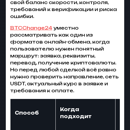
свой баланс скорости, контроля,
требований к верификации и риска
ошибки.
BTCChange24
уместно
рассматривать как один из
форматов онлайн-обмена, когда
пользователю нужен понятный
маршрут: заявка, реквизиты,
перевод, получение криптовалюты.
Но перед любой сделкой всё равно
нужно проверить направление, сеть
USDT, актуальный курс в заявке и
требования к оплате.
На
Когда
Способ
об
подходит
вн