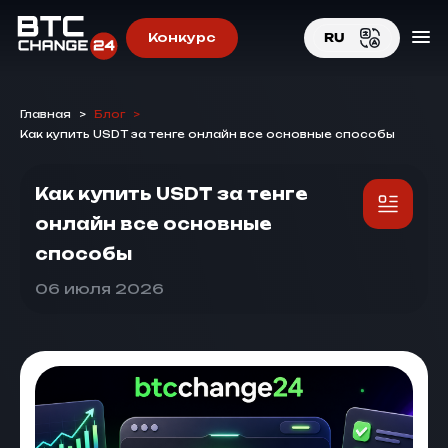
Конкурс
RU
EN
Главная
>
Блог
>
RU
Как купить USDT за тенге онлайн все основные способы
Как купить USDT за тенге
онлайн все основные
способы
06 июля 2026