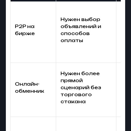
Ре
пр
Нужен выбор
ус
P2P на
объявлений и
ор
бирже
способов
ис
оплаты
сре
по
Фи
Нужен более
кур
прямой
Онлайн-
ко
сценарий без
обменник
рек
торгового
се
стакана
US
Ко