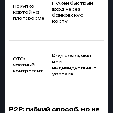
пл
Нужен быстрый
Покупка
пр
вход через
картой на
ве
банковскую
платформе
во
карту
ог
ба
Ре
сто
Крупная сумма
OTC/
до
или
частный
рис
индивидуальные
контрагент
от
условия
ст
за
P2P: гибкий способ, но не