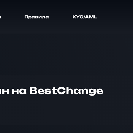
я
Правила
KYC/AML
ин на BestChange