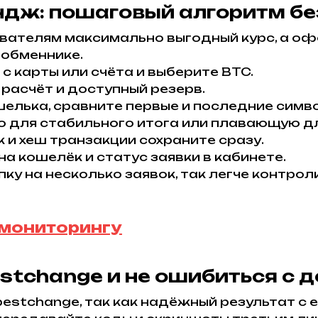
ндж: пошаговый алгоритм б
вателям максимально выгодный курс, а оф
 обменнике.
с карты или счёта и выберите BTC.
 расчёт и доступный резерв.
шелька, сравните первые и последние симв
 для стабильного итога или плавающую дл
к и хеш транзакции сохраните сразу.
а кошелёк и статус заявки в кабинете.
пку на несколько заявок, так легче контро
 мониторингу
estchange и не ошибиться с 
estchange, так как надёжный результат с 