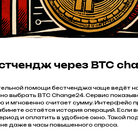
стчендж через BTC cha
тельной помощи бестченджа чаще ведёт на 
бно выбрать BTC Change24. Сервис показыва
ю и мгновенно считает сумму. Интерфейс п
кабинете остаётся история операций. Если
риод и оплатить в удобное окно. Такой по
ене даже в часы повышенного спроса.