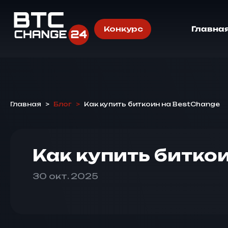
Конкурс
Главна
Главная
>
Блог
>
Как купить биткоин на BestChange
Как купить битко
30 окт. 2025