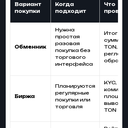
Вариант
Когда
Что
покупки
подходит
провер
Нужна
Итогов
простая
сумму, 
разовая
Обменник
TON, ад
покупка без
реглам
торгового
обрабо
интерфейса
KYC,
Планируются
комисс
регулярные
Биржа
площад
покупки или
вывод в
торговля
TON