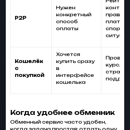
Рейтинг
Нужен
контраг
конкретный
правил
P2P
способ
платежа
оплаты
спорны
ситуац
Хочется
Провай
Кошелёк
купить сразу
курс, ли
с
в
страну
покупкой
интерфейсе
поддер
кошелька
Когда удобнее обменник
Обменный сервис часто удобен,
когда задача простая: отдать одну