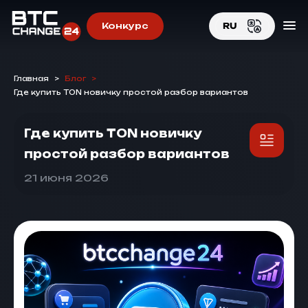
Конкурс
RU
EN
Главная
>
Блог
>
RU
Где купить TON новичку простой разбор вариантов
Где купить TON новичку
простой разбор вариантов
21 июня 2026