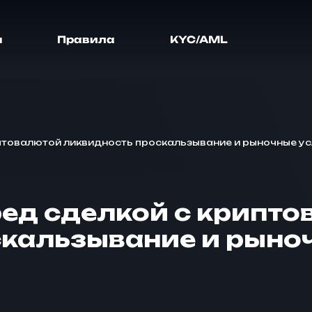
я
Правила
KYC/AML
иптовалютой ликвидность проскальзывание и рыночные у
ред сделкой с крипт
скальзывание и рыно