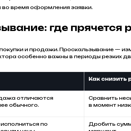
а во время оформления заявки.
ывание: где прячется 
покупки и продажи. Проскальзывание — из
ора особенно важны в периоды резких дви
Как снизить 
одажа отличаются
Сравнить нес
ее обычного.
в момент низк
 исполниться по
Дробить сумм