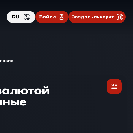
RU
Войти
Создать аккаунт
EN
RU
словия
овалютой
чные