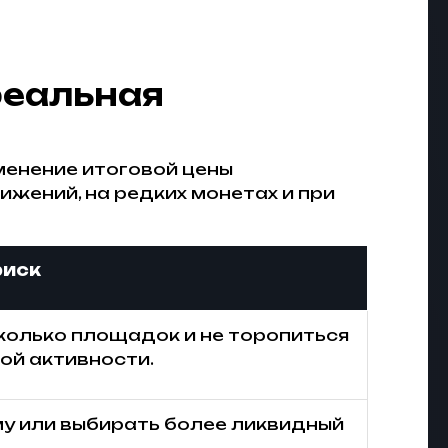
реальная
менение итоговой цены
жений, на редких монетах и при
риск
колько площадок и не торопиться
ой активности.
у или выбирать более ликвидный