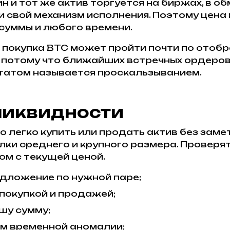
и тот же актив торгуется на биржах, в обме
и свой механизм исполнения. Поэтому цена
 суммы и любого времени.
покупка BTC может пройти почти по отобра
, потому что ближайших встречных ордеро
татом называется проскальзыванием.
 ликвидности
 легко купить или продать актив без заме
лки среднего и крупного размера. Проверя
ом с текущей ценой.
едложение по нужной паре;
покупкой и продажей;
шу сумму;
ом временной аномалии;