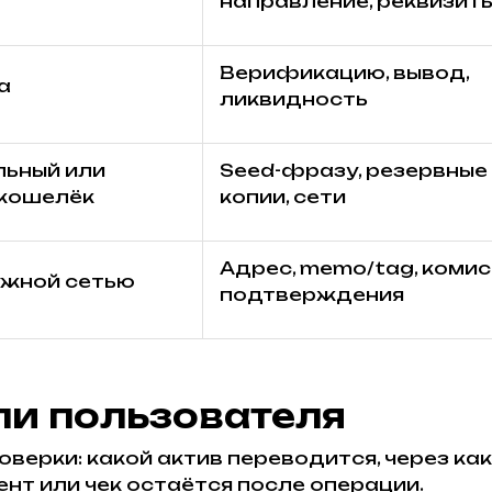
направление, реквизит
Верификацию, вывод,
а
ликвидность
ьный или
Seed-фразу, резервные
 кошелёк
копии, сети
Адрес, memo/tag, комис
ужной сетью
подтверждения
ли пользователя
верки: какой актив переводится, через каку
нт или чек остаётся после операции.