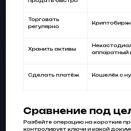
продать быстро
Торговать
Криптобирж
регулярно
Некастодиал
Хранить активы
аппаратный
Сделать платёж
Кошелёк с н
Сравнение под це
Разбейте операцию на короткие про
контролирует ключи и какой докуме