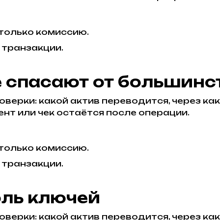
 только комиссию.
 транзакции.
е спасают от большинс
верки: какой актив переводится, через каку
нт или чек остаётся после операции.
 только комиссию.
 транзакции.
оль ключей
верки: какой актив переводится, через каку