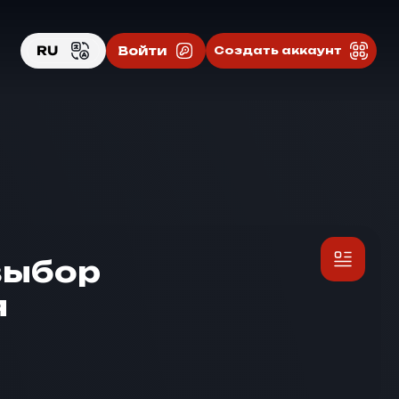
RU
Войти
Создать аккаунт
EN
RU
выбор
я