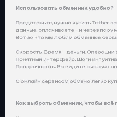
Использовать обменник удобно?
Представьте, нужно купить Tether з
данные, оплачиваете – и через пару 
Вот за что мы любим обменные серв
Скорость. Время – деньги. Операции
Понятный интерфейс. Шаги интуитивн
Прозрачность. Вы видите, сколько п
С онлайн сервисом обмена легко куп
Как выбрать обменник, чтобы всё