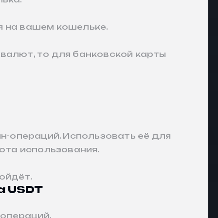
я на вашем кошельке.
валют, то для банковской карты
-операций. Использовать её для
тота использования.
ойдёт.
а USDT
 операций.