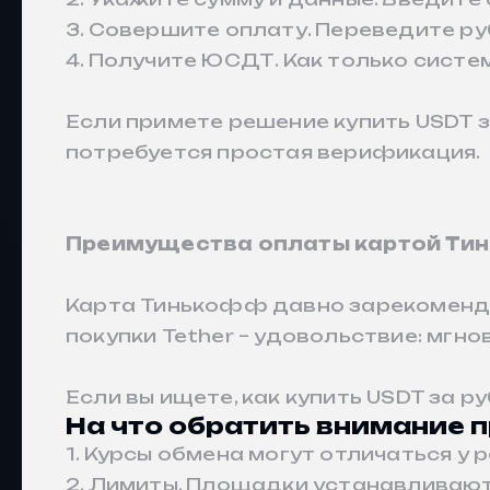
3. Совершите оплату. Переведите руб
4. Получите ЮСДТ. Как только сист
Если примете решение купить USDT 
потребуется простая верификация.
Преимущества оплаты картой Тин
Карта Тинькофф давно зарекомендов
покупки Tether – удовольствие: мгн
Если вы ищете, как купить USDT за 
На что обратить внимание 
1. Курсы обмена могут отличаться у 
2. Лимиты. Площадки устанавливаю