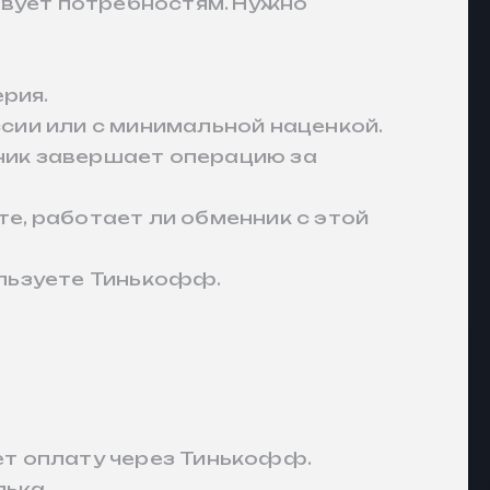
твует потребностям. Нужно
рия.
ссии или с минимальной наценкой.
нник завершает операцию за
те, работает ли обменник с этой
пользуете Тинькофф.
ет оплату через Тинькофф.
лька.