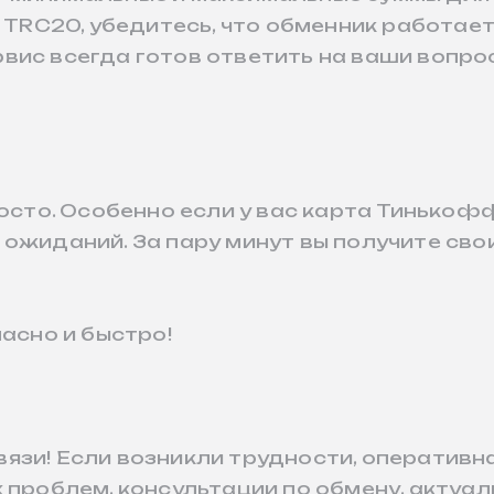
е TRC20, убедитесь, что обменник работае
ис всегда готов ответить на ваши вопрос
росто. Особенно если у вас карта Тинькоф
ожиданий. За пару минут вы получите сво
пасно и быстро!
язи! Если возникли трудности, оперативн
 проблем, консультации по обмену, актуа