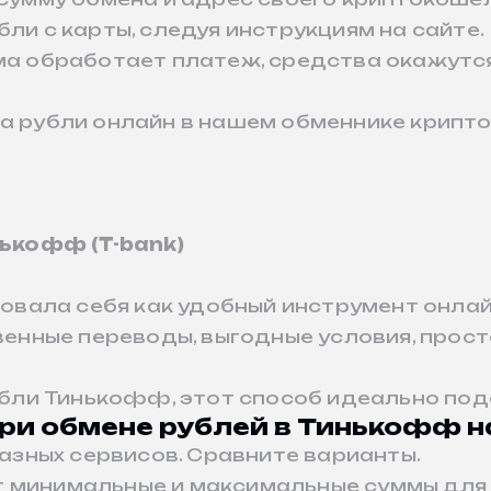
ли с карты, следуя инструкциям на сайте.
ема обработает платеж, средства окажутс
за рубли онлайн в нашем обменнике крипто
ькофф (T-bank)
ала себя как удобный инструмент онлайн
овенные переводы, выгодные условия, прос
рубли Тинькофф, этот способ идеально под
при обмене рублей в Тинькофф н
разных сервисов. Сравните варианты.
т минимальные и максимальные суммы для