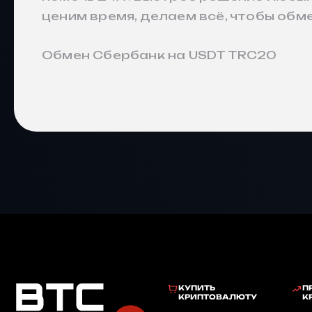
ценим время, делаем всё, чтобы об
Обмен Сбербанк на USDT TRC20
КУПИТЬ
П
КРИПТОВАЛЮТУ
К