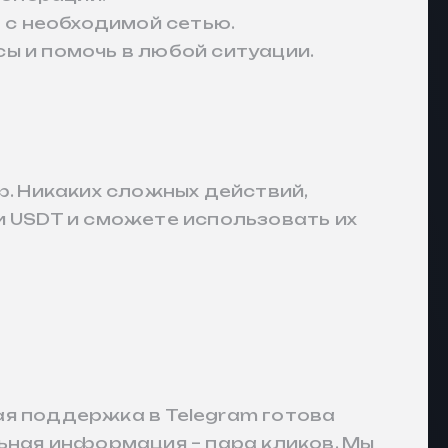
т с необходимой сетью.
ы и помочь в любой ситуации.
ф. Никаких сложных действий,
и USDT и сможете использовать их
ая поддержка в Telegram готова
льная информация – пара кликов. Мы