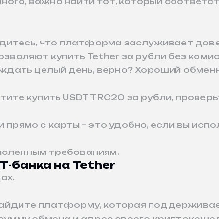
ного, важно найти тот, который соответс
бедитесь, что платформа заслуживает дове
позволяют купить Tether за рубли без коми
е ждать целый день, верно? Хороший обме
тите купить USDT TRC20 за рубли, проверь
и прямо с карты – это удобно, если вы ис
исленным требованиям.
Т-банка на Tether
ах.
 Найдите платформу, которая поддержива
 сумму обмена и адрес своего криптокоше