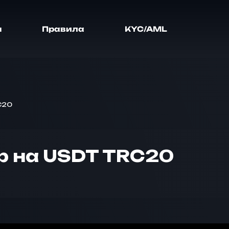
я
Правила
KYC/AML
RC20
ф на USDT TRC20