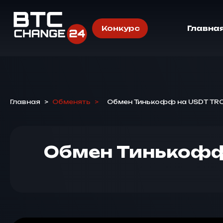
Конкурс
Главна
Главная
>
Обменять
>
Обмен Тинькофф на USDT T
Обмен Тинькоф