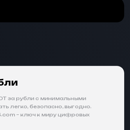
убли
SDT за рубли с минимальными
ть легко, безопасно, выгодно.
4.com
– ключ к миру цифровых