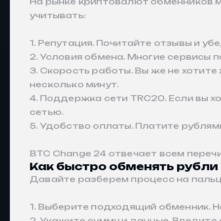
На рынке криптовалют обменников м
учитывать:
1. Репутация. Почитайте отзывы и у
2. Условия обмена. Многие сервисы 
3. Скорость работы. Вы же не хотит
несколько минут.
4. Поддержка сети TRC20. Если вы хо
сетью.
5. Удобство оплаты. Платите рублям
BTC Change 24 отвечает всем переч
Как быстро обменять рубли 
Давайте разберем процесс на пальц
1. Выберите подходящий обменник.
2. Укажите сумму и данные. Введите