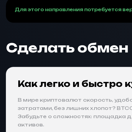
Для этого направления потребуется вер
Сделать обмен
Как легко и быстро 
В мире криптовалют скорость, удобс
затратами, без лишних хлопот? BTCC
Забудьте о сложностях: площадка 
активов.