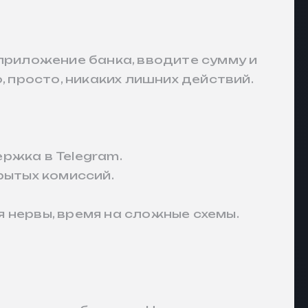
 приложение банка, вводите сумму и
, просто, никаких лишних действий.
ржка в Telegram.
рытых комиссий.
 нервы, время на сложные схемы.