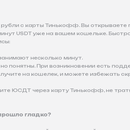
а рубли с карты Тинькофф. Вы открываете
минут USDT уже на вашем кошельке. Быстро
исы:
 занимают несколько минут.
о понятны. При возникновении есть подде
олучите на кошелек, и можете избежать ск
ите ЮСДТ через карту Тинькофф, не тратя
 прошло гладко?