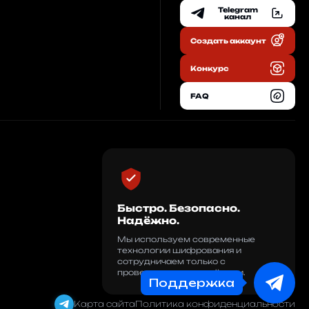
Telegram
EN
канал
Создать аккаунт
RU
Конкурс
FAQ
Быстро. Безопасно.
Надёжно.
Мы используем современные
технологии шифрования и
сотрудничаем только с
проверенными партнёрами.
Поддержка
Карта сайта
Политика конфиденциальности