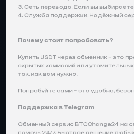
3. Сеть перевода. Если вы выбирает
4. Служба поддержки. Надёжный серв
Почему стоит попробовать?
Купить USDT через обменник – это п
скрытых комиссий или утомительных 
так, как вам нужно.
Попробуйте сами – это удобно, безо
Поддержка в Telegram
Обменный сервис BTCChange24 на св
помочь 24/7. Быстрое решение любых