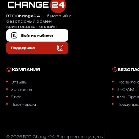
BTCChange24
— быстрый и
безопасный обмен
криптовалют онлайн
Войти в кабинет
Поддержка
КОМПАНИЯ
БЕЗОПА
Отзывы
Правила 
Контакты
KYC/AML
Блог
AML Пров
Партнерам
Предупре
© 2026 BTC Change24. Все права защищены.