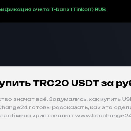
ификация счета T-bank (Tinkoff) RUB
купить TRC20 USDT за р
тво значат всё. Задумались, как купить U
hange24 готовы рассказать, как это сдела
для обмена криптовалют
www.btcchange2