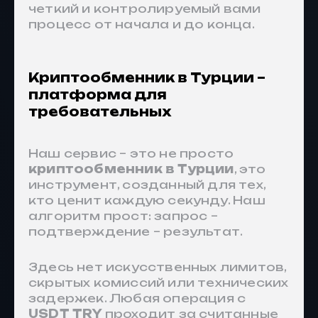
четкий и контролируемый вами
процесс от начала и до конца.
Криптообменник в Турции –
платформа для
требовательных
Наш сервис – это не просто
криптообменник в Турции
, это
инструмент, созданный для тех,
кто ценит каждую секунду. Наш
алгоритм прост: запрос –
подтверждение – результат.
Здесь нет искусственных лимитов,
скрытых комиссий или технических
задержек. Любая операция с
USDT TRY
проходит за считанные