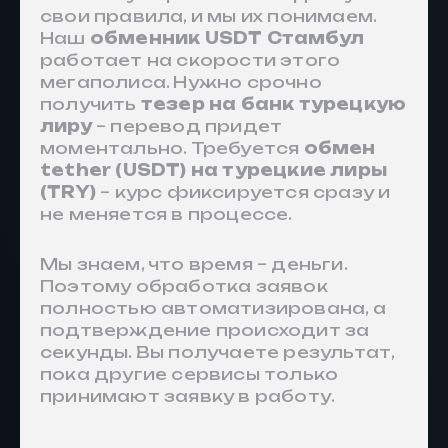
свои правила, и мы их понимаем.
Наш
обменник USDT Стамбул
работает на скорости этого
мегаполиса. Нужно срочно
получить
тезер на банк турецкую
лиру
– перевод придет
моментально. Требуется
обмен
tether (USDT) на турецкие лиры
(TRY)
– курс фиксируется сразу и
не меняется в процессе.
Мы знаем, что время – деньги.
Поэтому обработка заявок
полностью автоматизирована, а
подтверждение происходит за
секунды. Вы получаете результат,
пока другие сервисы только
принимают заявку в работу.