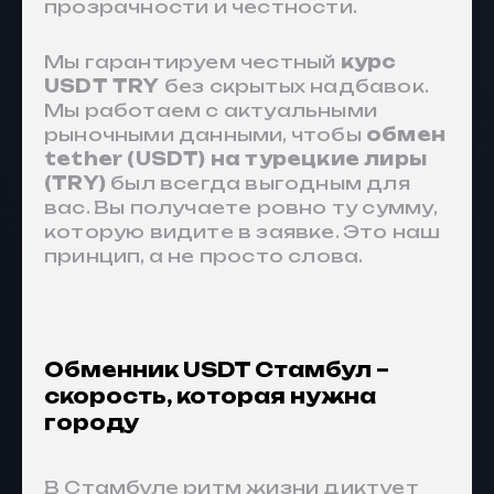
прозрачности и честности.
Мы гарантируем честный
курс
USDT TRY
без скрытых надбавок.
Мы работаем с актуальными
рыночными данными, чтобы
обмен
tether (USDT) на турецкие лиры
(TRY)
был всегда выгодным для
вас. Вы получаете ровно ту сумму,
которую видите в заявке. Это наш
принцип, а не просто слова.
Обменник USDT Стамбул –
скорость, которая нужна
городу
В Стамбуле ритм жизни диктует