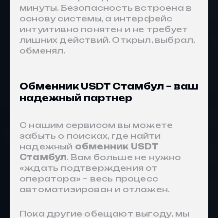
минуты. Безопасность встроена в
основу системы, а интерфейс
интуитивно понятен и не требует
лишних действий. Открыл, выбрал,
обменял.
Обменник USDT Стамбул – ваш
надежный партнер
С нашим сервисом вы можете
забыть о поисках, где найти
надежный
обменник USDT
Стамбул
. Вам больше не нужно
«ждать подтверждения от
оператора» – весь процесс
автоматизирован и отлажен.
Пока другие обещают выгоду, мы