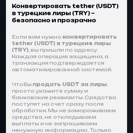
Конвертировать tether (USDT)
в турецкие лиры (TRY) –
безопасно и прозрачно
Если вам нужно
конвертировать
tether (USDT) в турецкие лиры
(TRY)
, вы пришли по адресу.
Каждая операция защищена, а
транзакция подтверждается
автоматизированной системой.
Чтобы
продать USDT за лиры
,
просто укажите сумму и
банковские реквизиты. Средства
поступят на счет сразу после
обработки. Мы не замораживаем
средства, не откладываем
выплаты и не запрашиваем
ненужную информацию. Только