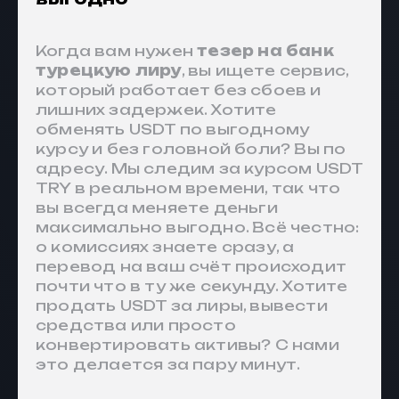
Когда вам нужен
тезер на банк
турецкую лиру
, вы ищете сервис,
который работает без сбоев и
лишних задержек. Хотите
обменять USDT по выгодному
курсу и без головной боли? Вы по
адресу. Мы следим за курсом USDT
TRY в реальном времени, так что
вы всегда меняете деньги
максимально выгодно. Всё честно:
о комиссиях знаете сразу, а
перевод на ваш счёт происходит
почти что в ту же секунду. Хотите
продать USDT за лиры, вывести
средства или просто
конвертировать активы? С нами
это делается за пару минут.