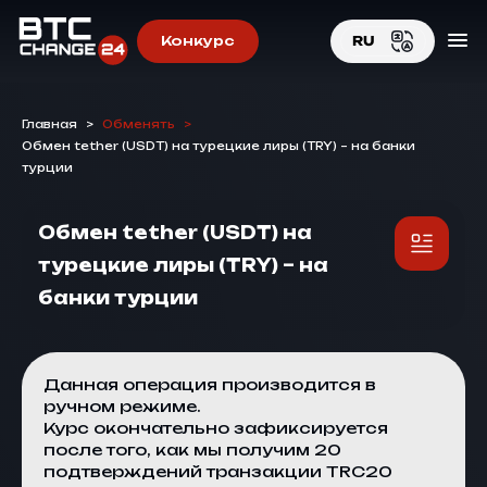
Конкурс
RU
EN
Главная
>
Обменять
>
RU
Обмен tether (USDT) на турецкие лиры (TRY) – на банки
турции
Обмен tether (USDT) на
турецкие лиры (TRY) – на
банки турции
Данная операция производится в
ручном режиме.
Курс окончательно зафиксируется
после того, как мы получим 20
подтверждений транзакции TRC20