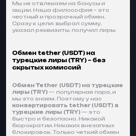
Мы не отвлекаем на бонусы и
акции. Наша философия – это
честный и прозрачный обмен.
Сразу к цели: выбрал сумму,
указал реквизиты, получил лиры.
Обмен tether (USDT) на
турецкие лиры (TRY) – без
скрытых комиссий
Обмен Tether (USDT) на турецкие
лиры (TRY)
— популярная пара, и
мы это знаем. Поэтому у нас
конвертировать tether (USDT) в
турецкие лиры (TRY)
— это
быстро и безопасно. Никакой
бюрократии. Никаких внезапных
блокировок. Только четкий обмен