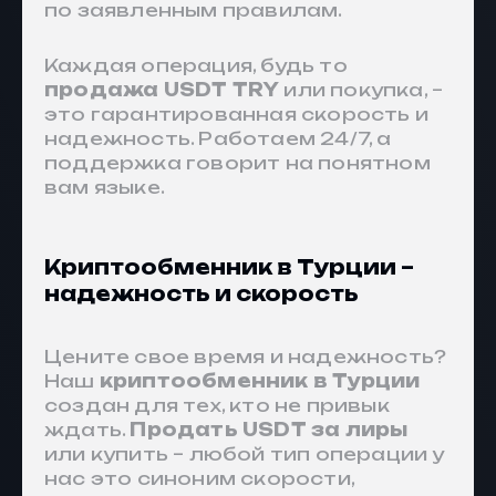
по заявленным правилам.
Каждая операция, будь то
продажа USDT TRY
или покупка, –
это гарантированная скорость и
надежность. Работаем 24/7, а
поддержка говорит на понятном
вам языке.
Криптообменник в Турции –
надежность и скорость
Цените свое время и надежность?
Наш
криптообменник в Турции
создан для тех, кто не привык
ждать.
Продать USDT за лиры
или купить – любой тип операции у
нас это синоним скорости,