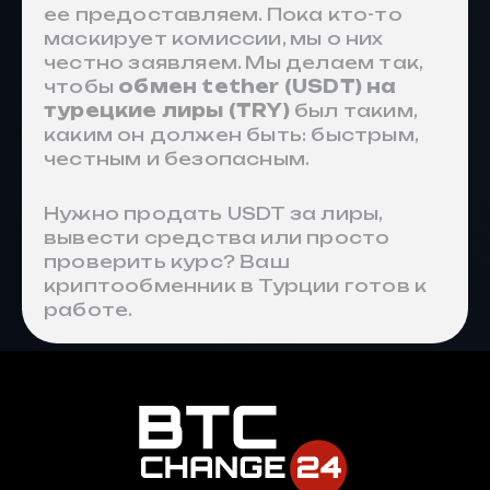
ее предоставляем. Пока кто-то
маскирует комиссии, мы о них
честно заявляем. Мы делаем так,
чтобы
обмен tether (USDT) на
турецкие лиры (TRY)
был таким,
каким он должен быть: быстрым,
честным и безопасным.
Нужно продать USDT за лиры,
вывести средства или просто
проверить курс? Ваш
криптообменник в Турции готов к
работе.