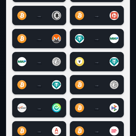
→
→
Bitcoin (BTC) на Тайские баты (ТНВ)
Bitcoin (BTC) на Kasp
→
→
Bitcoin (BTC) на Monero (XMR)
Tether USDT BEP20 
→
→
Карта МИР RUB на Litecoin (LTC)
T-bank (Tinkoff) RU
→
→
Bitcoin (BTC) на Tether TRC20 (USDT)
Bitcoin (BTC) на Lite
→
→
Payeer на Сбербанк
Bitcoin (BTC) на СБП
→
→
Bitcoin (BTC) на Альфа-Банк RUB
Bitcoin (BTC) на Хо