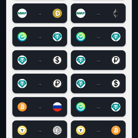
→
→
МИР RUB на Dogecoin Doge
МИР на Ethereum (E
→
→
Сбер RUB на Tether USDT BEP20
Сбербанк на USDT 
→
→
Tether USDT TRC20 на Наличные USD в
Tether USDT TRC20 
→
→
Tether USDT TRC20 на наличные RUB в
Tether USDT TRC20 
→
→
Биткоин (BTC) на Visa | MasterCard RU
Сбер RUB на Tether
→
→
T-bank (Tinkoff) RUB на Litecoin (LTC)
T-bank (Tinkoff) RUB 