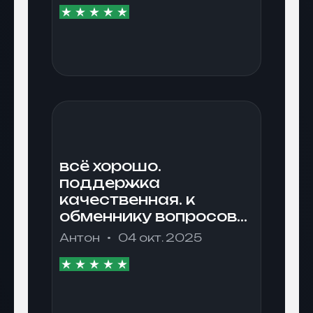
вовремя ее
исправили. Несколько
раз уже
пользовалась
обмеником.
всё хорошо.
поддержка
качественная. к
обменнику вопросов
нет.
Антон
04 окт. 2025