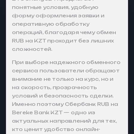
понятные условия, удобную
форму оформления заявки и
оперативную обработку
операций, благодаря чему обмен
RUB на KZT проходит без лишних
сложностей.
При выборе надежного обменного
сервиса пользователи обращают
внимание не только на курс, но и
на скорость, прозрачность
условий и безопасность сделки.
Именно поэтому Сбербанк RUB на
Bereke Bank KZT — одно из
актуальных направлений для тех,
кто ценит удобство онлайн-