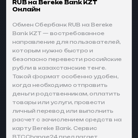
RUB на Bereke Bank KZT
Онлайн
Обмен Сбербанк RUB на Bereke
Bank KZT — востребованное
направление для пользователей,
которым нужно быстро и
безопасно перевести российские
рубли в казахстанские тенге.
Такой формат особенно удобен,
когда необходимо отправить
деньги родственникам, оплатить
товары или услуги, провести
личный перевод или выполнить
расчет с зачислением средств на
карту Bereke Bank. Сервис
BTCChange24 предлагает