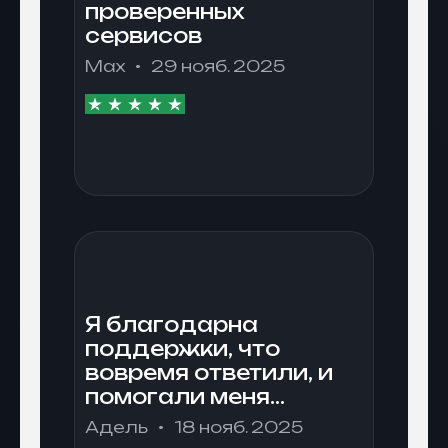
проверенных
сервисов
Max
29 нояб. 2025
Я благодарна
поддержки, что
вовремя ответили, и
помогали меня
разобраться. Я
Адель
18 нояб. 2025
допустила ошибку и