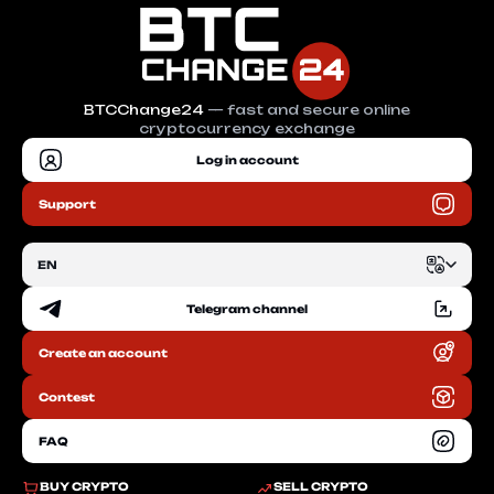
BTCChange24
— fast and secure online
cryptocurrency exchange
Log in account
Support
EN
Telegram channel
EN
Create an account
RU
Contest
FAQ
BUY CRYPTO
SELL CRYPTO