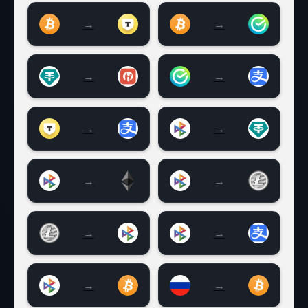
→
→
Биткоин на Тинькофф
Биткоин на Сберба
→
→
USDT на Каспи
Cбербанк на Aлипе
→
→
Тинькофф на Aлипей
СБП RUB на Tether 
→
→
СБП RUB на Ethereum (ETH)
СБП RUB на Litecoin 
→
→
Litecoin (LTC) на СБП RUB
СБП RUB на Aлипей
→
→
CБП RUB на Биткоин BTC
Visa | MasterCard R