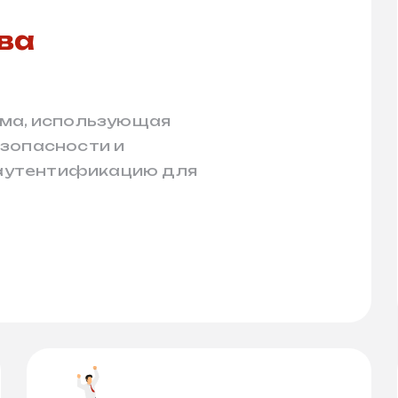
ва
рма, использующая
зопасности и
аутентификацию для