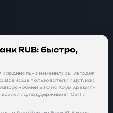
анк RUB: быстро,
ия кардинально изменилась. Сегодня
а. Всё чаще пользователи ищут: как
 Запрос «обмен BTC на Хоум Кредит»
ческих лиц, поддерживает СБП и
ть на Хоум Кредит Банк RUB и как