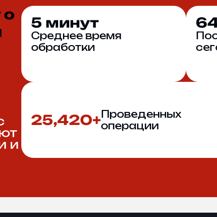
 о
5
6
минут
м
Среднее время
По
обработки
сег
Проведенных
25,420+
с
операции
лют
и и