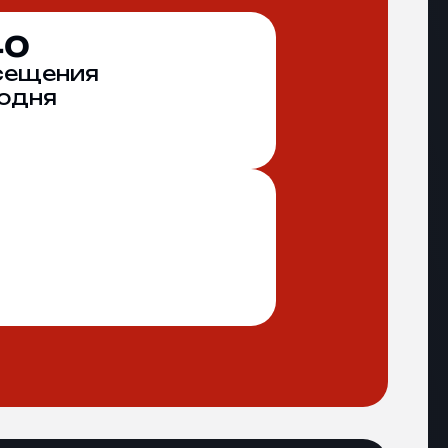
40
сещения
одня