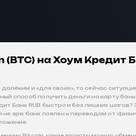
 (BTC) на Хоум Кредит Б
 далёким и «для своих», то сейчас ситуац
ьный способ получить деньги на карту банк
едит Банк RUB быстро и без лишних шагов?
 не зря: банк лоялен к переводам от физи
ложение.
енник Bitcoin, какие валюты можно обменя