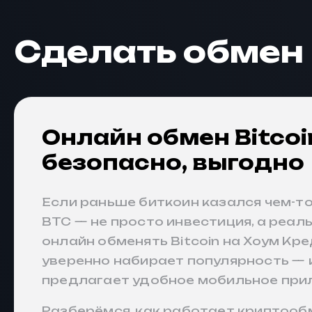
Сделать обмен
Онлайн обмен Bitcoin
безопасно, выгодно
Если раньше биткоин казался чем-то
BTC — не просто инвестиция, а реал
онлайн обменять Bitcoin на Хоум Кр
уверенно набирает популярность — и
предлагает удобное мобильное при
Разберёмся, как работает криптообм