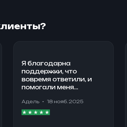
клиенты?
Я благодарна
поддержки, что
вовремя ответили, и
помогали меня
разобраться. Я
Адель
18 нояб. 2025
допустила ошибку и
вовремя ее исправили.
Несколько раз уже
пользовалась