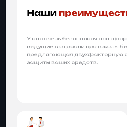
Наши
преимущест
У нас очень безопасная платфо
ведущие в отрасли протоколы бе
предлагающая двухфакторную 
защиты ваших средств.