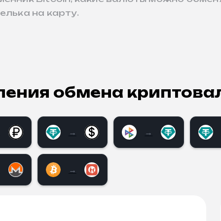
елька на карту.
ления обмена криптова
→
→
→
 в Москве
а Наличные RUB в Москве
r USDT TRC20 на наличные RUB в Санкт-Пет
Tether USDT TRC20 на наличные US
СБП RUB на Tether 
Teth
→
→
нькофф
n (BTC) на Monero (XMR)
Bitcoin (BTC) на Kaspi (KZT)