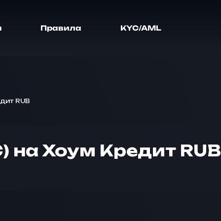
я
Правила
KYC/AML
едит RUB
TC) на Хоум Кредит RUB