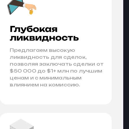
Глубокая
ликвидность
Предлагаем высокую
ликвидность для сделок,
позволяя заключать сделки от
$50 000 до $1+ млн по лучшим
ценам и с минимальным
влиянием на комиссию.