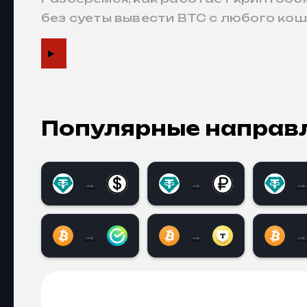
без суеты вывести BTC с любого кош
Популярные направ
→
→
Tether USDT TRC20 на Наличные USD
Tether USDT TRC20 н
Tethe
→
→
Bitcoin (BTC) на Сбербанк RUB
Bitcoin (BTC) на Ти
Bitcoi