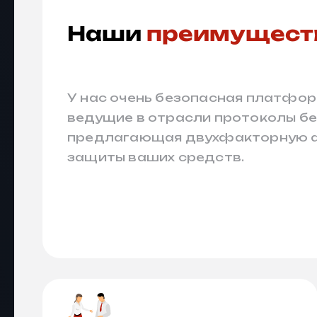
Наши
преимущест
У нас очень безопасная платфо
ведущие в отрасли протоколы бе
предлагающая двухфакторную 
защиты ваших средств.