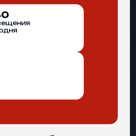
40
сещения
одня