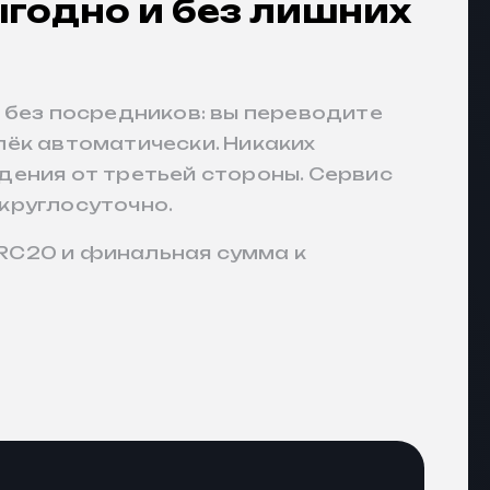
ыгодно и без лишних
 без посредников: вы переводите
лёк автоматически. Никаких
дения от третьей стороны. Сервис
круглосуточно.
RC20 и финальная сумма к