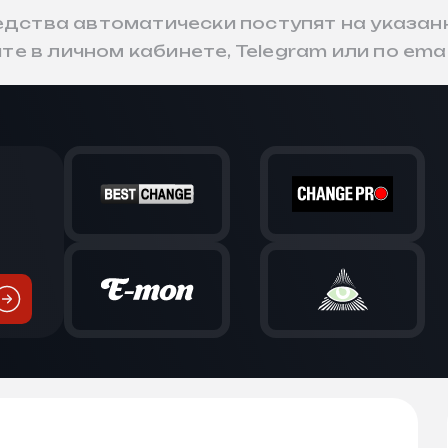
ства автоматически поступят на указанны
е в личном кабинете, Telegram или по emai