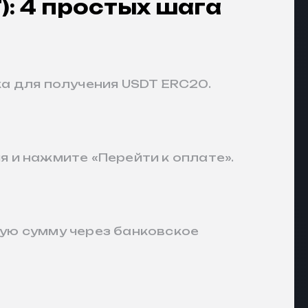
): 4 простых шага
ка для получения USDT ERC20.
я и нажмите «Перейти к оплате».
ную сумму через банковское