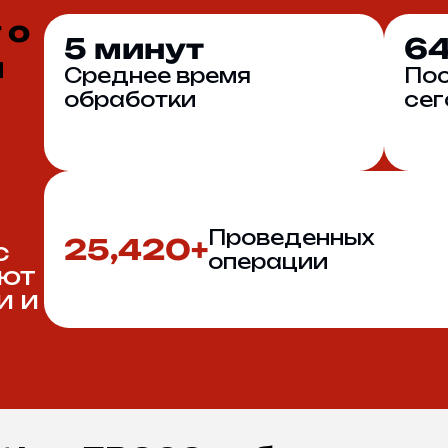
 о
5
6
минут
м
Среднее время
По
обработки
сег
Проведенных
25,420+
с
операции
лют
и и