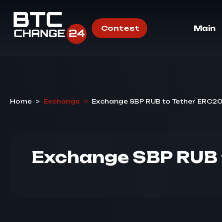
Contest
Main
Home
>
Exchange
>
Exchange SBP RUB to Tether ERC2
Exchange SBP RUB