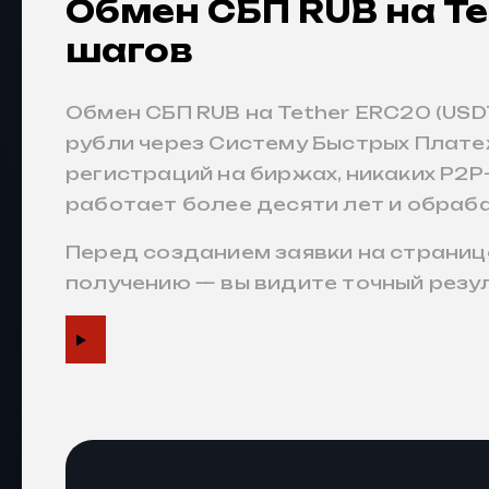
Обмен СБП RUB на Te
шагов
Обмен СБП RUB на Tether ERC20 (USD
рубли через Систему Быстрых Плате
регистраций на биржах, никаких P2
работает более десяти лет и обраб
Перед созданием заявки на страниц
получению — вы видите точный резу