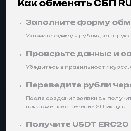
Как обменять СБП RU
Заполните форму обм
Укажите сумму в рублях, которую
Проверьте данные и с
Убедитесь в правильности курса,
Переведите рубли чер
После создания заявки вы получи
приложение в течение 30 минут.
Получите USDT ERC20 