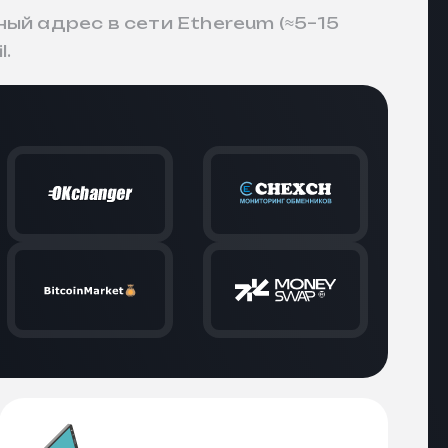
й адрес в сети Ethereum (≈5–15
l.