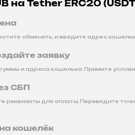
B на Tether ERC20 (USDT
ена
 хотите обменять, и введите адрес кошель
оздайте заявку
 суммы и адреса кошелька. Примите услови
ез СБП
те реквизиты для оплаты. Переведите точ
на кошелёк