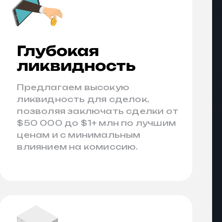
Глубокая
ликвидность
Предлагаем высокую
ликвидность для сделок,
позволяя заключать сделки от
$50 000 до $1+ млн по лучшим
ценам и с минимальным
влиянием на комиссию.