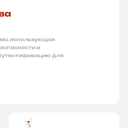
ва
рма, использующая
зопасности и
аутентификацию для