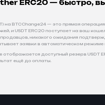
ther ERC20 — быстро, в
T) на BTCChange24 — это прямая операция
жей, и USDT ERC20 поступает на ваш коше
P-продавцов, никакого ожидания подтверж
атывает заявки в автоматическом режиме 
е отображается доступный резерв USDT E
льтат ещё до оплаты.